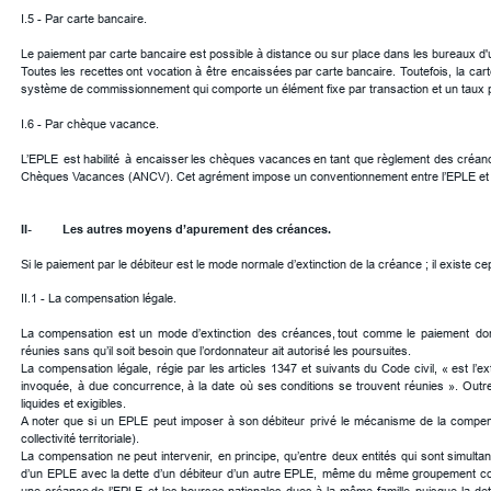
I.5 - Par carte bancaire.
Le paiement par carte bancaire est possible à distance ou sur place dans les bureaux d'un
Toutes
les
recettes
ont
vocation
à
être
encaissées
par
carte
bancaire.
Toutefois,
la
cart
système de commissionnement qui comporte un élément fixe par transaction et un taux prop
I.6 - Par chèque vacance.
L’EPLE
est
habilité
à
encaisser
les
chèques
vacances
en
tant
que
règlement
des
créan
Chèques Vacances (ANCV). Cet agrément impose un conventionnement entre l’EPLE et l’A
II-
Les autres moyens d’apurement des créances.
Si le paiement par le débiteur est le mode normale d’extinction de la créance ; il exist
II.1 - La compensation légale.
La
compensation
est
un
mode
d’extinction
des
créances,
tout
comme
le
paiement
do
réunies sans qu’il soit besoin que l’ordonnateur ait autorisé les poursuites.
La
compensation
légale,
régie
par
les
articles
1347
et
suivants
du
Code
civil,
«
est
l’ex
invoquée,
à
due
concurrence,
à
la
date
où
ses
conditions
se
trouvent
réunies
».
Outr
liquides et exigibles. 
A
noter
que
si
un
EPLE
peut
imposer
à
son
débiteur
privé
le
mécanisme
de
la
compen
collectivité territoriale).
La
compensation
ne
peut
intervenir,
en
principe,
qu’entre
deux
entités
qui
sont
simulta
d’un
EPLE
avec
la
dette
d’un
débiteur
d’un
autre
EPLE,
même
du
même
groupement
c