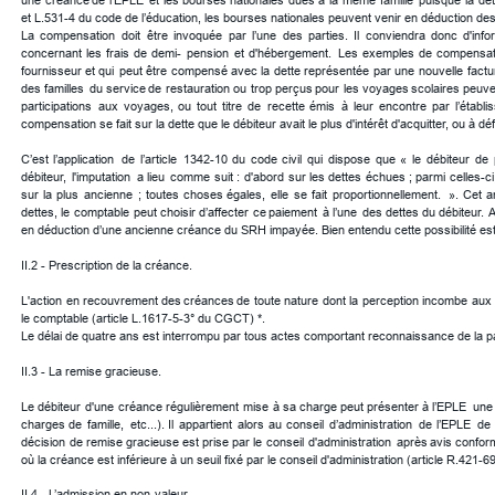
une
créance
de
l’EPLE
et
les
bourses
nationales
dues
à
la
même
famille
puisque
la
det
et L.531-4 du code de l’éducation, les bourses nationales peuvent venir en déduction de
La
compensation
doit
être
invoquée
par
l’une
des
parties.
Il
conviendra
donc
d'info
concernant
les
frais
de
demi-
pension
et
d'hébergement.
Les
exemples
de
compensat
fournisseur
et
qui
peut
être
compensé
avec
la
dette
représentée
par
une
nouvelle
factu
des
familles
du
service
de
restauration
ou
trop
perçus
pour
les
voyages
scolaires
peuve
participations
aux
voyages,
ou
tout
titre
de
recette
émis
à
leur
encontre
par
l’établ
compensation se fait sur la dette que le débiteur avait le plus d'intérêt d'acquitter, ou à dé
C’est
l’application
de
l’article
1342-10
du
code
civil
qui
dispose
que
«
le
débiteur
de
débiteur,
l'imputation
a
lieu
comme
suit
:
d'abord
sur
les
dettes
échues
;
parmi
celles-ci
sur
la
plus
ancienne
;
toutes
choses
égales,
elle
se
fait
proportionnellement.
».
Cet
a
dettes,
le
comptable
peut
choisir
d’affecter
ce
paiement
à
l’une
des
dettes
du
débiteur. 
A
en déduction d’une ancienne créance du SRH impayée. Bien entendu cette possibilité est à 
II.2 - Prescription de la créance.
L'action
en
recouvrement
des
créances
de
toute
nature
dont
la
perception
incombe
aux
le comptable (article L.1617-5-3° du CGCT) *. 
Le délai de quatre ans est interrompu par tous actes comportant reconnaissance de la part
II.3 - La remise gracieuse. 
Le
débiteur
d'une
créance
régulièrement
mise
à
sa
charge
peut
présenter
à
l’EPLE
une
charges
de
famille,
etc...).
Il
appartient
alors
au
conseil
d’administration
de
l’EPLE
de
décision
de
remise
gracieuse
est
prise
par
le
conseil
d'administration
après
avis
confor
où la créance est inférieure à un seuil fixé par le conseil d'administration (article R.421-6
II.4 - L’admission en non-valeur. 