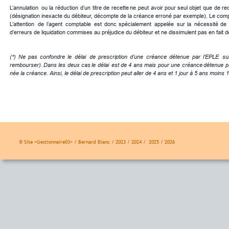
L’annulation
ou
la
réduction
d’un
titre
de
recette
ne
peut
avoir
pour
seul
objet
que
de
rec
(désignation inexacte du débiteur, décompte de la créance erroné par exemple). Le comptab
L’attention
de
l’agent
comptable
est
donc
spécialement
appelée
sur
la
nécessité
de
d’erreurs de liquidation commises au préjudice du débiteur et ne dissimulent pas en fait
(*)
Ne
pas
confondre
le
délai
de
prescription
d’une
créance
détenue
par
l’EPLE
su
rembourser).
Dans
les
deux
cas
le
délai
est
de
4
ans
mais
pour
une
créance
détenue
p
née la créance. Ainsi, le délai de prescription peut aller de 4 ans et 1 jour à 5 ans moins 1
© Site «Gestionnaire03» / Bernard Blanc / 2023 / 2024 /  2025 / 2026 