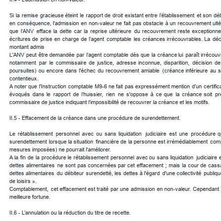
Si
la
remise
gracieuse
éteint
le
rapport
de
droit
existant
entre
l’établissement
et
son
déb
en
conséquence,
l'admission
en
non-valeur
ne
fait
pas
obstacle
à
un
recouvrement
ult
que
l’ANV
efface
la
dette
car
la
reprise
ultérieure
du
recouvrement
reste
exceptionnel
écritures
de
prise
en
charge
de
l’agent
comptable
les
créances
irrécouvrables.
La
déc
montant admis
L'ANV
peut
être
demandée
par
l’agent
comptable
dès
que
la
créance
lui
paraît
irrécouv
notamment
par
le
commissaire
de
justice,
adresse
inconnue,
disparition,
décision
de
poursuites)
ou
encore
dans
l'échec
du
recouvrement
amiable
(créance
inférieure
au
s
contentieux.
A
noter
que
l'Instruction
comptable
M9-6
ne
fait
pas
expressément
mention
d’un
certific
évoqués
dans
le
rapport
de
l’huissier,
rien
ne
s'oppose
à
ce
que
la
créance
soit
pr
commissaire de justice indiquant l’impossibilité de recouvrer la créance et les motifs.
II.5 - Effacement de la créance dans une procédure de surendettement.
Le
rétablissement
personnel
avec
ou
sans
liquidation
judiciaire
est
une
procédure
q
surendettement
lorsque
la
situation
financière
de
la
personne
est
irrémédiablement
com
mesures imposées) ne pourrait l'améliorer.
A
la
fin
de
la
procédure
le
rétablissement
personnel
avec
ou
sans
liquidation
judiciaire
dettes
alimentaires
ne
sont
pas
concernées
par
cet
effacement
;
mais
la
cour
de
cass
dettes
alimentaires
du
débiteur
surendetté,
les
dettes
à
l'égard
d'une
collectivité
publiqu
de loisirs ».
Comptablement,
cet
effacement
est
traité
par
une
admission
en
non-valeur.
Cependant
meilleure fortune.
II.6 - L’annulation ou la réduction du titre de recette.