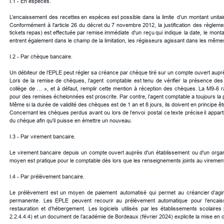
I.1 - En espèces.
L’encaissement
des
recettes
en
espèces
est
possible
dans
la
limite
d’un
montant
unitai
Conformément
à
l'article
26
du
décret
du
7
novembre
2012,
la
justification
des
règleme
tickets
repas)
est
effectuée
par
remise
immédiate
d'un
reçu
qui
indique
la
date,
le
monta
entrent également dans le champ de la limitation, les régisseurs agissant dans les même
I.2 - Par chèque bancaire.
Un débiteur de l’EPLE peut régler sa créance par chèque tiré sur un compte ouvert auprè
Lors
de
la
remise
de
chèques,
l’agent
comptable
est
tenu
de
vérifier
la
présence
des
collège
de
…
»,
et
à
défaut,
remplir
cette
mention
à
réception
des
chèques.
La
M9-6
r
pour des remises échelonnées est proscrite. Par contre, l’agent comptable a toujours la p
Même si la durée de validité des chèques est de 1 an et 8 jours, ils doivent en principe ê
Concernant
les
chèques
perdus
avant
ou
lors
de
l’envoi
postal
ce
texte
précise
il
appart
du chèque afin qu'il puisse en émettre un nouveau.
I.3 - Par virement bancaire.
Le
virement
bancaire
depuis
un
compte
ouvert
auprès
d'un
établissement
ou
d'un
orga
moyen est pratique pour le comptable dès lors que les renseignements joints au virement
I.4 - Par prélèvement bancaire.
Le
prélèvement
est
un
moyen
de
paiement
automatisé
qui
permet
au
créancier
d’agi
permanente.
Les
EPLE
peuvent
recourir
au
prélèvement
automatique
pour
l’encai
restauration
et
d’hébergement.
Les
logiciels
utilisés
par
les
établissements
scolaires
2.2.4.4.4) et un document de l’académie de Bordeaux (février 2024) explicite la mise en 