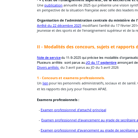
- 
« L'état de l'Enseignement supérieur, de la Recherche et 
Une 
publication
 annuelle de 2025 qui présente une vision synth
en perspective de la situation française avec celle des leaders 
Organisation de l'administration centrale du ministère de l
Arrêté du 22 décembre 2025
 modifiant l'arrêté du 17 février 201
jeunesse et des sports et de l'enseignement supérieur et de la 
II - Modalités des concours, sujets et rapports d
Note de service
 du 11-9-2025 qui précise les modalités d’organisati
Plusieurs arrêtés  sont parus au 
JO du 17 septembre
 annonçant de
Divers arrêtés 
 du 3 avril parus au JO du 5 avril 2026
Concours et examens professionnels.
1 - 
Un
lien
pour
les
personnels
administratifs,
sociaux
et
de
santé.
et les rapports des jury pour l’examen APAE.
Examens professionnels :
  - 
Examen professionnel d'attaché principal
  -  
Examen professionnel d'avancement au grade de secrétaire ad
  - 
Examen professionnel d'avancement au grade de secrétaire ad