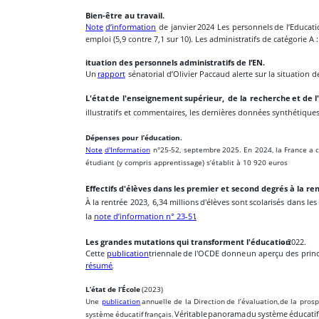
Bien-être au travail. 
Note
d’information
de
janvier
2024
Les
personnels
de
l’Educat
emploi (5,9 contre 7,1 sur 10). Les administratifs de catégorie A : 
ituation des personnels administratifs de l’EN. 
Un 
rapport
  sénatorial d’Olivier Paccaud alerte sur la situation 
L'état
de
l'enseignement
supérieur,
de
la
recherche
et
de
l
illustratifs et commentaires, les dernières données synthétique
Dépenses pour l’éducation.
Note
d'Information
n°25-52,
septembre
2025.
En
2024,
la
France
a
étudiant (y compris apprentissage) s’établit à 10 920 euros
Effectifs d'élèves dans les premier et second degrés à la re
À
la
rentrée
2023,
6,34
millions
d'élèves
sont
scolarisés
dans
les
la 
note d’information n° 23-51
.
Les grandes mutations qui transforment l'éducation
 - 2022. 
Cette
publication
triennale
de
l'OCDE
donne
un
aperçu
des
prin
résumé
.
L’état de l’École
 (2023) 
Une
publication
annuelle
de
la
Direction
de
l’évaluation,
de
la
prosp
système
éducatif
français.
Véritable
panorama
du
système
éducatif