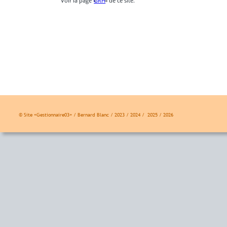
Voir la page «
GRH
» de ce site.
© Site «Gestionnaire03» / Bernard Blanc / 2023 / 2024 /  2025 / 2026 