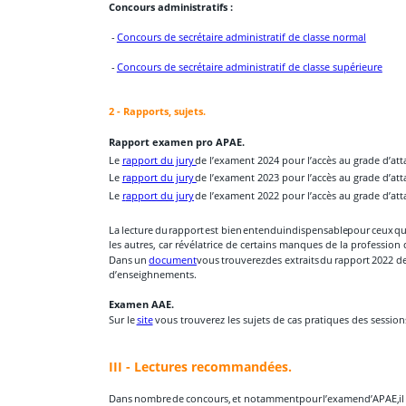
Concours administratifs :
 - 
Concours de secrétaire administratif de classe normal
 - 
Concours de secrétaire administratif de classe supérieure
2 - Rapports, sujets.
Rapport examen pro APAE.
Le 
rapport du jury 
de l’exament 2024 pour l’accès au grade d’att
Le 
rapport du jury 
de l’exament 2023 pour l’accès au grade d’att
Le 
r
apport du jury
 de l’exament 2022 pour l’accès au grade d’att
La
lecture
du
rapport
est
bien
entendu
indispensable
pour
ceux
qu
les autres, car révélatrice de certains manques de la profession
Dans
un
document
vous
trouverez
des
extraits
du
rapport
2022
d
d’enseighnements.
Examen AAE.
Sur le 
site
 vous trouverez les sujets de cas pratiques des session
III - Lectures recommandées.
Dans
nombre
de
concours,
et
notamment
pour
l’examen
d’APAE,
il