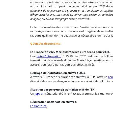
et des grands indicateurs ; cela afin de démontrer ce que recher
A
titre
d’illustration
on
peut
citer
cet
extrait
du
rapport
2022
du
ju
nationale,
de
la
jeunesse
et
des
sports
et
de
l’enseignement
supérie
d’éventuelles
lacunes.
Les
candidats
doivent
non
seulement
connaîtr
analyser, au-delà de leur propre champ d’activité
.».
La
lecture
régulière
de
ce
site
durant
l’année
précédent
un
exa
rapports,
et
donc
de
se
constituer
une
«culture
générale»
actualis
rapports qu’il mentionne peut s’avérer nécessaire ; idem pour le 
Quelques documents :
La France en 2025 face aux repères européens pour 2030. 
Une
note
d'Information
n°
25-29,
mai
2025
indique
que
la
Fra
formation
et
de
niveau
de
diplômes.
Toutefois,
en
matière
de
com
accusent un retard par rapport aux objectifs fixés.
L’europe de l’Education en chiffres 2024. 
À
travers
L’Europe
de
l’éducation
en
chiffres,
la
DEPP
offre
un
pa
diversité des modes d’organisation de la scolarité dans l’Union 
Situation des personnels administratifs de l’EN. 
Un 
rapport 
 sénatorial d’Olivier Paccaud alerte sur la situation d
L’éducation nationale en chiffres.
Edition 2024.