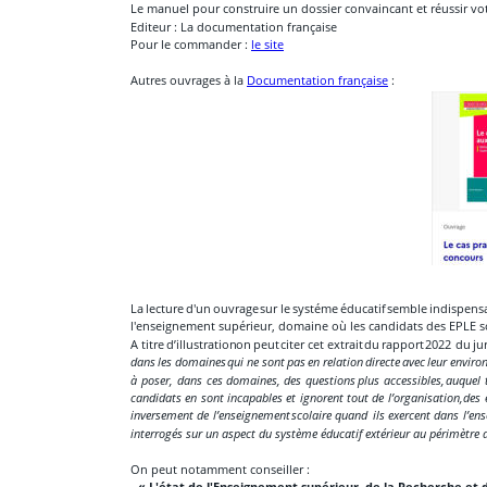
Le manuel pour construire un dossier convaincant et réussir votr
Editeur : La documentation française
Pour le commander : 
le site
Autres ouvrages à la 
Documentation française
 :
La
lecture
d'un
ouvrage
sur
le
systéme
éducatif
semble
indispens
l'enseignement supérieur, domaine où les candidats des EPLE s
A
titre
d’illustration
on
peut
citer
cet
extrait
du
rapport
2022
du
ju
dans
les
domaines
qui
ne
sont
pas
en
relation
directe
avec
leur
enviro
à
poser,
dans
ces
domaines,
des
questions
plus
accessibles,
auquel
candidats
en
sont
incapables
et
ignorent
tout
de
l’organisation,
des
inversement
de
l’enseignement
scolaire
quand
ils
exercent
dans
l’en
interrogés sur un aspect du système éducatif extérieur au périmètre de 
On peut notamment conseiller :