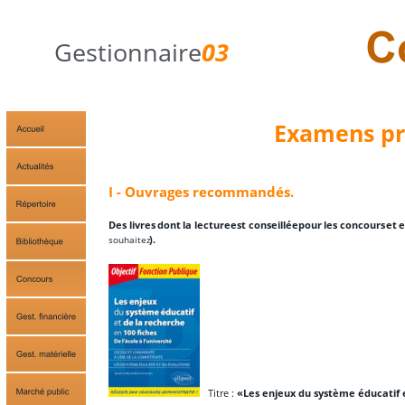
Gestionnaire
03
Examens pr
I - Ouvrages recommandés.
Des
livres
dont
la
lecture
est
conseillée
pour
les
concours
et
souhaitez
).
   Titre : 
«Les enjeux du système éducatif et