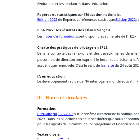
évolutions et les tendances dans l’éducation.
Repéres et statistiques sur l’Education nationale. 
Edition 2022
  de Repères et références statistiques. 
Edition 2022 
de
PISA 2022 : les résultats des élèves français.
Les 
notes d’informations
 sont disponibles sur le site de l’IH2EF.
Charte des pratiques de pilotage en EPLE.
Dans
le
contexte
des
réflexions
et
des
travaux
menés
dans
le
personnels
de
direction
ont
exprimé
le
besoin
de
préciser
à
la
f
académique renouvelé. C’est le sens de la 
charte 
du 24 août 2021
IA en éducation. 
Le développement rapide de l’IA interroge le monde éducatif. Po
III - Notes et circulaires.
Formation.
Circulaire
du
16-6-2025
sur
le
schéma
directeur
de
la
politique
d
2029.
Dans
les
31
actions
on
peut
considérer
que
nous
ne
somm
pour les agents de la communauté budgétaire et financière ainsi 
Textes divers.