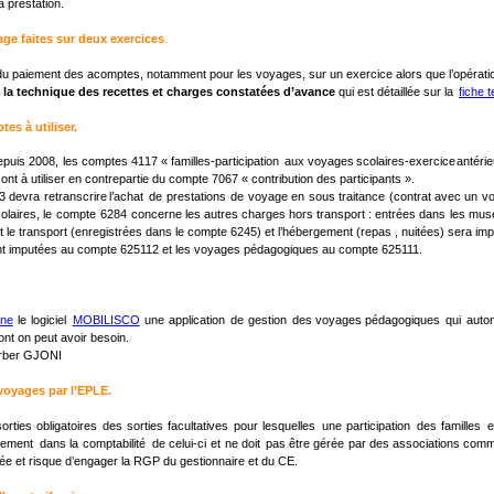
 prestation.
age faites sur deux exercices
.
u paiement des acomptes, notamment pour les voyages, sur un exercice alors que l’opération 
 
la technique des recettes et charges constatées d’avance
 qui est détaillée sur la 
fiche 
tes à utiliser.
epuis
2008,
les
comptes
4117
«
familles-participation
aux
voyages
scolaires-exercice
antérie
ont à utiliser en contrepartie du compte 7067 « contribution des participants ».
3
devra
retranscrire
l’achat
de
prestations
de
voyage
en
sous
traitance
(contrat
avec
un
vo
olaires,
le
compte
6284
concerne
les
autres
charges
hors
transport
:
entrées
dans
les
mus
t le transport (enregistrées dans le compte 6245) et l’hébergement (repas , nuitées) sera i
nt imputées au compte 625112 et les voyages pédagogiques au compte 625111.
ne
le
logiciel
MOBILISCO
une
application
de
gestion
des
voyages
pédagogiques
qui
auto
ont on peut avoir besoin.
Arber GJONI
 voyages par l’EPLE.
sorties
obligatoires
des
sorties
facultatives
pour
lesquelles
une
participation
des
familles
e
irement
dans
la
comptabilité
de
celui-ci
et
ne
doit
pas
être
gérée
par
des
associations
com
uée et risque d’engager la RGP du gestionnaire et du CE.