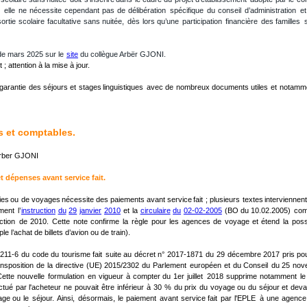
elle
ne
nécessite
cependant
pas
de
délibération
spécifique
du
conseil
d’administration
et
sortie
scolaire
facultative
sans
nuitée,
dès
lors
qu’une
participation
financière
des
familles
e mars 2025 sur le 
site
 du collègue Arbër GJONI.
t ; attention à la mise à jour.
garantie
des
séjours
et
stages
linguistiques
avec
de
nombreux
documents
utiles
et
notamm
s et comptables.
Arber GJONI
t dépenses avant service fait.
ies
ou
de
voyages
nécessite
des
paiements
avant
service
fait
;
plusieurs
textes
interviennent
ment
l’
instruction
du
29
janvier
2010
et
la
circulaire
du
02-02-2005
(BO
du
10.02.2005)
com
uction
de
2010.
Cette
note
confirme
la
règle
pour
les
agences
de
voyage
et
étend
la
possi
 l’achat de billets d’avion ou de train).
211-6
du
code
du
tourisme
fait
suite
au
décret
n°
2017-1871
du
29
décembre
2017
pris
po
ansposition
de
la
directive
(UE)
2015/2302
du
Parlement
européen
et
du
Conseil
du
25
nov
Cette
nouvelle
formulation
en
vigueur
à
compter
du
1er
juillet
2018
supprime
notamment
le
ctué
par
l'acheteur
ne
pouvait
être
inférieur
à
30
%
du
prix
du
voyage
ou
du
séjour
et
deva
age
ou
le
séjour.
Ainsi,
désormais,
le
paiement
avant
service
fait
par
l'EPLE
à
une
agence