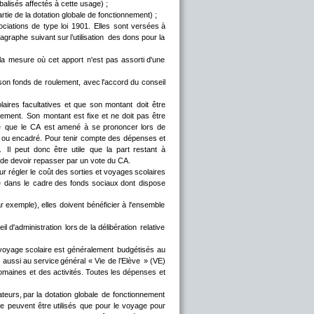
balisés affectés à cette usage) ;
artie de la dotation globale de fonctionnement) ;
ociations
de
type
loi
1901.
Elles
sont
versées
à 
ragraphe
suivant
sur
l’utilisation
des
dons
pour
la 
la
mesure
où
cet
apport
n'est
pas
assorti
d'une 
son
fonds
de
roulement,
avec
l'accord
du
conseil 
laires
facultatives
et
que
son
montant
doit
être 
ssement.
Son
montant
est
fixe
et
ne
doit
pas
être 
e
que
le
CA
est
amené
à
se
prononcer
lors
de 
ou
encadré.
Pour
tenir
compte
des
dépenses
et 
.
Il
peut
donc
être
utile
que
la
part
restant
à 
 de devoir repasser par un vote du CA.   
ur
régler
le
coût
des
sorties
et
voyages
scolaires 
e
dans
le
cadre
des
fonds
sociaux
dont
dispose 
r
exemple),
elles
doivent
bénéficier
à
l'ensemble 
il
d'administration
lors
de
la
délibération
relative 
voyage
scolaire
est
généralement
budgétisés
au 
e
aussi
au
service
général
«
Vie
de
l’Elève
»
(VE) 
omaines
et
des
activités.
Toutes
les
dépenses
et 
teurs,
par
la
dotation
globale
de
fonctionnement 
ne
peuvent
être
utilisés
que
pour
le
voyage
pour 