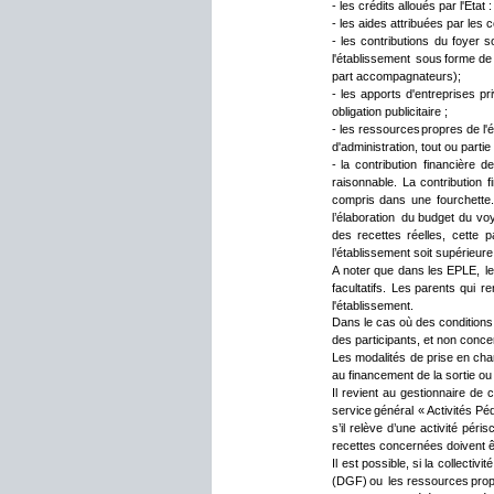
- les crédits alloués par l'Éta
- les aides attribuées par les 
-
les
contributions
du
foyer
s
l'établissement
sous
forme
de
part accompagnateurs);
-
les
apports
d'entreprises
pr
obligation publicitaire ;
-
les
ressources
propres
de
l'
d'administration, tout ou par
-
la
contribution
financière
de
raisonnable.
La
contribution
f
compris
dans
une
fourchette.
l’élaboration
du
budget
du
vo
des
recettes
réelles,
cette
p
l’établissement soit supérieur
A
noter
que
dans
les
EPLE,
l
facultatifs.
Les
parents
qui
re
l'établissement.
Dans
le
cas
où
des
conditions
des participants, et non conc
Les
modalités
de
prise
en
cha
au financement de la sortie ou
Il
revient
au
gestionnaire
de
c
service
général
« 
Activités
Pé
s’il
relève
d’une
activité
périsc
recettes concernées doivent ê
Il
est
possible,
si
la
collectivité
(DGF)
ou
les
ressources
pro