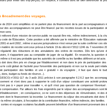
retard
pour
éviter
des
trop
perçus).
En
l’espèce,
il
convient
donc
de
bien
différencier
la
ph
 l'
encadrement
 des voyages.
le
de
2024
sont
simplifiées
et
ne
parlent
plus
du
financement
de
la
part
accompagnateurs
m
our
des
accompagnateurs
ne
peut
être
financé
par
les
recettes
issues
de
la
participation
d
 mon sens.
i
relèvent
d'une
mission
de
service
public
ne
saurait
être
mis,
même
indirectement,
à
la
ch
u
code
de
l'Education.
Cette
position
a
été
affirmée
par
le
ministère
de
l’Education
nationale
 2001 et avril 2002 ; même si aucune jurisprudence n’est venue par la suite confirmer ces ob
n
matière
de
recette
sont
ceux
prévus
à
l'article
19
du
décret
n°2012-1246
du
7
novembre
2
régularité
des
réductions
et
des
annulations
des
ordres
de
recettes.
Dès
lors
qu'une
d
toire,
il
n'appartient
pas
au
comptable
de
juger
de
sa
légalité.
En
revanche,
la
question
d
, même si il est peu probable que les autorités de contrôle ou les familles défèrent un tel acte.
s
doit
donc
être
pris
en
charge
par
l'établissement
et
non
dans
le
prix
de
participation
des
sur
le
coût
global
de
l'activité
pour
l'ensemble
des
participants
et
non
sur
la
seule
part
relati
ule
participation
des
familles
et
une
«
gratuité
»
du
voyagiste
;
il
faut
que
dans
le
bud
dons, budget ou fonds de réserve...).
EGESCO)
n°2011-117
du
3
août
2011
précise
à
son
paragraphe
II.2.6.2
que
les
accompagn
lissement
et
n'ont
donc
pas
à
supporter
le
coût
d'un
séjour
constituant
une
activité
prolon
n’ont
pas
à
«
payer
pour
travailler
»,
et
qu’il
n’est
pas
question
de
compenser
l’éventuel
e
compensation.
Par
ailleurs
les
frais
engendrés
par
le
séjour
des
accompagnateurs
sont
l
d'établissement
;
en
conséquence,
ce
ne
sont
ni
des
dépenses
de
rémunération,
ni
des
ment
dont
le
financement
lui
incombe.
Le
financement
du
séjour
des
encadrants
doit
donc
ê
e la même circulaire, à l'exception de la contribution financière, même indirecte, des familles.
es sorties et voyages scolaires facultatifs peuvent bénéficier d'un financement provenant des 