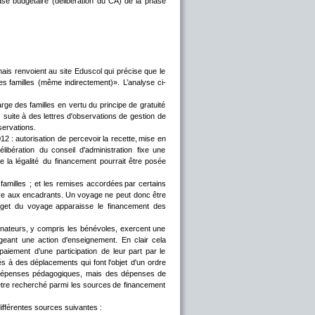
ase
budgétaire
(délibération
du
CA)
de
la
phase 
ais
renvoient
au
site
Eduscol
qui
précise
que
le 
es
familles
(même
indirectement)».
L’analyse
ci-
arge
des
familles
en
vertu
du
principe
de
gratuité 
suite
à
des
lettres
d'observations
de
gestion
de 
servations.
012
:
autorisation
de
percevoir
la
recette,
mise
en 
élibération
du
conseil
d'administration
fixe
une 
e
la
légalité
du
financement
pourrait
être
posée 
familles
;
et
les
remises
accordées
par
certains 
ve
aux
encadrants.
Un
voyage
ne
peut
donc
être 
get
du
voyage
apparaisse
le
financement
des 
ateurs,
y
compris
les
bénévoles,
exercent
une 
geant
une
action
d'enseignement.
En
clair
cela 
paiement
d’une
participation
de
leur
part
par
le 
iés
à
des
déplacements
qui
font
l'objet
d'un
ordre 
dépenses
pédagogiques,
mais
des
dépenses
de 
tre
recherché
parmi
les
sources
de
financement 
différentes sources suivantes :