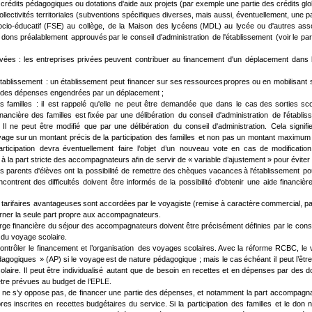
t : crédits pédagogiques ou dotations d'aide aux projets (par exemple une partie des crédits glo
collectivités territoriales (subventions spécifiques diverses, mais aussi, éventuellement, une p
ocio-éducatif
(FSE)
au
collège,
de
la
Maison
des
lycéens
(MDL)
au
lycée
ou
d'autres
ass
dons
préalablement
approuvés
par
le
conseil
d'administration
de
l'établissement
(voir
le
pa
ivées
:
les
entreprises
privées
peuvent
contribuer
au
financement
d'un
déplacement
dans
établissement
:
un
établissement
peut
financer
sur
ses
ressources
propres
ou
en
mobilisant
tie des dépenses engendrées par un déplacement ;
s
familles
:
il
est
rappelé
qu'elle
ne
peut
être
demandée
que
dans
le
cas
des
sorties
sco
inancière
des
familles
est
fixée
par
une
délibération
du
conseil
d'administration
de
l'établi
Il
ne
peut
être
modifié
que
par
une
délibération
du
conseil
d'administration.
Cela
signifi
yage
sur
un
montant
précis
de
la
participation
des
familles
et
non
pas
un
montant
maximum
articipation
devra
éventuellement
faire
l’objet
d’un
nouveau
vote
en
cas
de
modification
e à la part stricte des accompagnateurs afin de servir de « variable d’ajustement » pour éviter
es
parents
d'élèves
ont
la
possibilité
de
remettre
des
chèques
vacances
à
l'établissement
po
ncontrent
des
difficultés
doivent
être
informés
de
la
possibilité
d'obtenir
une
aide
financièr
tarifaires
avantageuses
sont
accordées
par
le
voyagiste
(remise
à
caractère
commercial,
pa
erner la seule part propre aux accompagnateurs.
rge
financière
du
séjour
des
accompagnateurs
doivent
être
précisément
définies
par
le
conse
 du voyage scolaire.
ontrôler
le
financement
et
l’organisation
des
voyages
scolaires. 
Avec
la
réforme
RCBC,
le
dagogiques
»
(AP)
si
le
voyage
est
de
nature
pédagogique
;
mais
le
cas
échéant
il
peut
l’êtr
olaire.
Il
peut
être
individualisé
autant
que
de
besoin
en
recettes
et
en
dépenses
par
des
d
tre prévues au budget de l’EPLE.
ne
s’y
oppose
pas,
de
financer
une
partie
des
dépenses,
et
notamment
la
part
accompagna
pres
inscrites
en
recettes
budgétaires
du
service.
Si
la
participation
des
familles
et
le
don