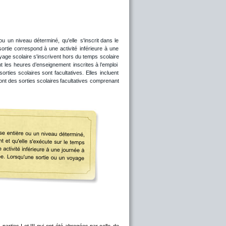
ou
un
niveau
déterminé,
qu'elle
s'inscrit
dans
le 
sortie
correspond
à
une
activité
inférieure
à
une 
yage
scolaire
s'inscrivent
hors
du
temps
scolaire 
nt
les
heures
d’enseignement
inscrites
à
l’emploi 
sorties
scolaires
sont
facultatives.
Elles
incluent 
ont
des
sorties
scolaires
facultatives
comprenant 
s
parties
I
et
III
qui
ont
été
abrogées
par
celle
de 