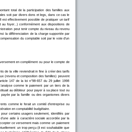
ontant
total
de
la
participation
des
familles
aux 
iales
soit
par
divers
dons
et
legs,
dans
ce
cas
le 
Il
est
effectivement
possible
de
pratiquer
un
tarif 
t
au
foyer...)
conformément
aux
dispositions
de 
nistration
peut
tenir
compte
du
niveau
du
revenu 
nsi
la
différenciation
de
la
charge
supportée
par 
compensation
du
comptable
soit
par
le
vote
d'un 
versement
en
complément
ou
pour
le
compte
de 
nts
de
la
ville
reviendrait
in
fine
à
créer
des
tarifs 
aux
(revenu
et
composition
des
familles)
peuvent 
'article
147
de
la
loi
n°98-657
du
29
juillet
1998 
s’analyse
comme
le
paiement
par
un
tiers
de
la 
tituait
au
débiteur
pour
payer
à
sa
place
tout
ou 
payée
par
la
famille
ou
des
organismes
divers 
rents
comme
le
ferait
un
comité
d'entreprise
ou 
opération en comptabilité budgétaire.
pour
certains
usagers
seulement,
identifiés
par 
d’une
aide
à
caractère
sociale
accordée
par
la 
ccepter
ce
versement
mais
comme
un
paiement 
ntuellement
un
trop
perçu
(il
est
souhaitable
que 