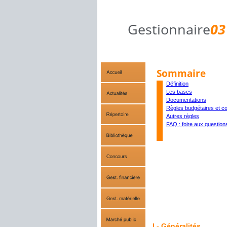
Gestionnaire
03
Sommaire
Définition
Les bases
Documentations
Règles budgétaires et c
Autres règles
FAQ : foire aux question
I - Généralités.