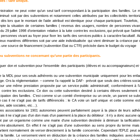
les : tarif unique.
istration
ne
peut
voter
qu'un
seul
tarif
correspondant
à
la
participation
des
familles.
Le
m
iminué
soit
par
des
subventions
et
notamment
celles
attribuées
par
les
collectivités
territor
é
dès
lors
que
le
montant
de
l'aide
attribué
est
identique
pour
chaque
participant.
Toutefois,
mpte
la
situation
de
certaines
familles
(
revenus
des
usagers,
nombre
de
personnes
vivan
du
29
juillet
1998
d'orientation
relative
à
la
lutte
contre
les
exclusions,
qui
prévoit
que
l'admi
personnes
vivant
au
foyer
pour
fixer
les
tarifs
des
services
publics
à
caractère
facultatif. 
Ai
deux
manières
différentes
soit
par
une
aide
individualisée
qui
vient
diminuer
la
créance
par
tera une source de financement (subvention Etat ou CTR) précisée dans le budget du voyage
 ou subventions ne concernant qu’une partie des participants.
nguer
don
et
subvention
pour
l’ensemble
des
participants
(élèves
et
ou
accompagnateurs)
et
e
la
MDL
pour
ses
seuls
adhérents
ou
une
subvention
municipale
uniquement
pour
les
enfa
ge.
Ors
la
réglementation
–
comme
l’a
rappelé
la
DAF-
prévoit
que
seuls
des
critères
soci
our
une
même
prestation
proposée
par
un
service
public
administratif,
conformément
à
l
contre
les
exclusions.
Ce
don
ou
cette
subvention
destiné
à
certains
élèves
seulement
cipation
des
familles.
C’est
comme
si
un
comité
d’entreprise
ou
un
oncle,
un
parent
se
subs
e
cas
il
ne
s'agit
pas
de
tarifs
différenciés
:
le
CA
vote
un
tarif
unique
et
cette
somme
est
ise, aide sociales, etc…). 
des
associations
loi
1901
autonomes
peuvent
parfaitement
payer
à
la
place
de
leurs
adhé
ais il ne s’agit pas d’un don mais d’un paiement à la place du débiteur : il n’y a donc aucune 
nt
par
un
organisme
comme
une
mairie
d'une
subvention
destinée
à
diminuer
la
tarification
rire
absolument.
En
effet
il
ne
s’agit
pas
d’une
subvention
au
sens
propre
du
terme
mais
rtient
normalement
de
verser
directement
à
la
famille
concernée.
Cependant
l’EPLE
peut
a
la
famille.
Le
versement
vient
en
déduction
de
la
créance
des
familles
indiquées
avec
éve