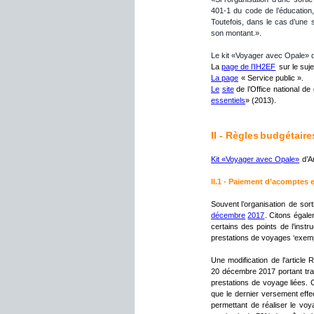
401-1
du
code
de
l’éducation,
Toutefois,
dans
le
cas
d’une
son montant.».
Le kit «Voyager avec Opale» d
La 
page de l’IH2EF
 sur le suje
La page
 « Service public ».
Le
site
de
l’Office
national
de
essentiels
» (2013).
II - Règles
 budgétaire
Kit «Voyager avec Opale»
 d’
II.1 - Paiement d’acomptes e
Souvent
l’organisation
de
sort
décembre
2017
.
Citons
égale
certains
des
points
de
l’instr
prestations de voyages ‘exemple
Une
modification
de
l'article
R
20
décembre
2017
portant
tr
prestations
de
voyage
liées.
que
le
dernier
versement
effe
permettant
de
réaliser
le
voy