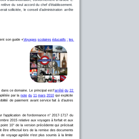
relève
du
seul
accord
du
chef
d’établissement. 
serait
sollicitée,
le
conseil
d’administration
arrête 
ent
son
guide
«
Voyages
scolaires
éducatifs
:
les 
dans
ce
domaine.
Le
principal
est
l’
arrêté
du
22 
plétée
par
la
note
du
11
mars
2010
qui
explicite 
bilité
de
paiement
avant
service
fait
à
d’autres 
ur
l'application
de
l'ordonnance
n°
2017-1717
du 
embre
2015
relative
aux
voyages
à
forfait
et
aux 
point
10°
de
la
version
précédente
qui
précisait 
it
être
effectué
lors
de
la
remise
des
documents 
de
voyage
agréée
n'est
plus
soumis
à
la
limite 