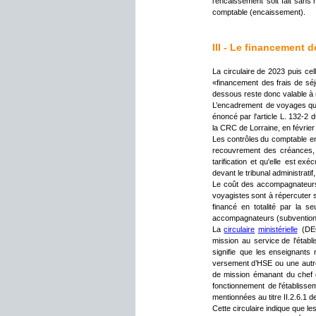
l’encaissement
soit
fait
sans
comptable (encaissement).
III - Le financement de
La
circulaire
de
2023
puis
cel
«financement
des
frais
de
séj
dessous reste donc valable à
L’encadrement
de
voyages
qu
énoncé
par
l'article
L.
132-2
d
la CRC de Lorraine, en février
Les
contrôles
du
comptable
e
recouvrement
des
créances,
tarification
et
qu'elle
est
exécu
devant le tribunal administratif
Le
coût
des
accompagnateur
voyagistes
sont
à
répercuter
financé
en
totalité
par
la
se
accompagnateurs (subvention, 
La
circulaire
ministérielle
(D
mission
au
service
de
l'étab
signifie
que
les
enseignants
versement
d’HSE
ou
une
autr
de
mission
émanant
du
chef
fonctionnement
de
l'établisse
mentionnées au titre II.2.6.1 d
Cette circulaire indique que l