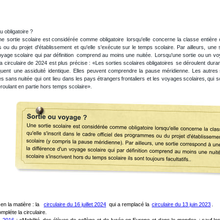
u obligatoire ? 
ne
sortie
scolaire
est
considérée
comme
obligatoire
lorsqu'elle
concerne
la
classe
entière
s
ou
du
projet
d'établissement
et
qu'elle
s'exécute
sur
le
temps
scolaire.
Par
ailleurs,
une
oyage
scolaire
qui
par
définition
comprend
au
moins
une
nuitée.
Lorsqu'une
sortie
ou
un
vo
a
circulaire
de
2024
est
plus
précise
:
«Les
sorties
scolaires
obligatoires
se
déroulent
dura
quent
une
assiduité
identique.
Elles
peuvent
comprendre
la
pause
méridienne.
Les
autres
es
sans
nuitée
qui
ont
lieu
dans
les
pays
étrangers
frontaliers
et
les
voyages
scolaires,
qui
s
roulant en partie hors temps scolaire».
en la matière : la  
circulaire du 16 juillet 2024
 qui a remplacé la 
circulaire du 13 juin 2023
.
ompléte la circulaire. 
n
2016
:
«Mobilité
des
élèves
de
collège
et
de
lycée
en
Europe
et
dans
le
monde»
;
sauf
le