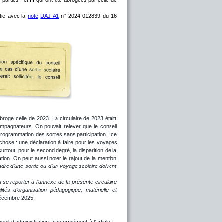
tie
avec
la
note
DAJ-A1
n°
2024-012839
du
16 
broge
celle
de
2023.
La
circulaire
de
2023
étaitt 
mpagnateurs.
On
pouvait
relever
que
le
conseil 
programmation
des
sorties
sans
participation
;
ce 
chose
:
une
déclaration
à
faire
pour
les
voyages 
surtout,
pour
le
second
degré,
la
disparition
de
la 
tion.
On
peut
aussi
noter
le
rajout
de
la
mention 
adre
d’une
sortie
ou
d’un
voyage
scolaire
doivent 
à
se
reporter
à
l’annexe
de
la
présente
circulaire 
lités
d’organisation
pédagogique,
matérielle
et 
 décembre 2025.
seil
d’administration,
conformément
à
l’article
L. 