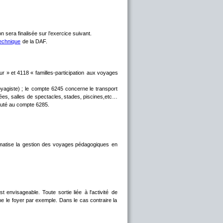
sera finalisée sur l’exercice suivant. 
technique
 de la DAF.
ur
»
et
4118
«
familles-participation
aux
voyages 
yagiste)
;
le
compte
6245
concerne
le
transport 
ées,
salles
de
spectacles,
stades,
piscines,etc… 
mputé au compte 6285.
matise
la
gestion
des
voyages
pédagogiques
en 
st
envisageable.
Toute
sortie
liée
à
l'activité
de 
me
le
foyer
par
exemple.
Dans
le
cas
contraire
la 