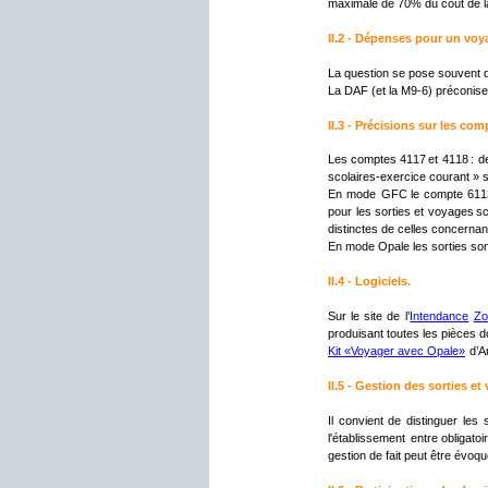
maximale de 70% du coût de la
II.2 - Dépenses pour un voy
La question se pose souvent d
La DAF (et la M9-6) préconise
II.3 - Précisions sur les comp
Les
comptes
4117
et
4118
:
d
scolaires-exercice courant » s
En
mode
GFC
le
compte
611
pour
les
sorties
et
voyages
sc
distinctes de celles concernan
En mode Opale les sorties so
II.4 - Logiciels.
Sur
le
site
de
l’
Intendance
Zo
produisant toutes les pièces d
Kit «Voyager avec Opale»
 d’
II.5 - Gestion des sorties et
Il
convient
de
distinguer
les
l'établissement
entre
obligato
gestion de fait peut être évoq