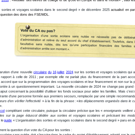
s
sorties
et
voyages
scolaires
dans
le
second
degré
»
de
décembre
2025
actualisé
en
par
 question des dons des FSE/MDL.
arution
d’une
nouvelle
circulaire
du
16
juillet
2024
sur
les
sorties
et
voyages
scolaires
qui
a
rapport
à
celle
de
2011
;
par
exemple
elle
ne
parlait
plus
du
financement
de
la
part
acco
n
accord
que
sur
la
programmation
des
voyages
scolaires
et
leur
financement
et
non
sur
la
ortée
à
un
questionnement
important.
La
nouvelle
circulaire
de
2024
ne
change
pas
grand
ajout
concernant
la
possibilité
d'utiliser
les
fonds
sociaux
pour
aider
les
familles.
Mais
c’est
rante
d'une
personne
formée
aux
premiers
secours,
remplacée
par
une
simple
recommanda
teurs
d’en
vérifier
l’effectivité
»
à
la
fin
de
la
phrase
:
«
les
déplacements
organisés
dans
le
c
». 
col
complétant
cette
circulaire,
puisque
la
circulaire
précise
que
les
«
enseignants
veillent
les
sur
la
page
éduscol
dédiée
aux
sorties
et
voyages
scolaires
et
précisant
les
moda
 le
guide
 « L’organisation des sorties et voyages scolaires dans le second degré » paru en
ent la question d’un vote du CA pour les sorties : 
scolaire
sans
nuitée
doit
s’inscrire
dans
le
cadre
du
projet
d’établissement
adopté
par
le
con