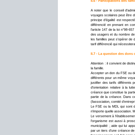
II.6 - Participations
 des famil
A
noter
que
le
conseil
d'admin
voyages
scolaires
peut
être
d
principe
d'égalité
est
respect
différencié
en
prenant
en
co
l'article
147
de
la
loi
n°98-657
des
usagers
et
du
nombre
de
les
familles
peut
s'opérer
de
tarif différencié qui nécessi
II.7 - La question des dons
Attention
:
il
convient
de
disti
la famille.
Accepter
un
don
du
FSE
ou
d
différents
pour
un
même
voya
justifier
des
tarifs
différents
p
d'orientation
relative
à
la
lutte
créance
que
constitue
la
parti
partie
de
la
créance.
Dans
c
(fassociation, comité d’entrepr
Le
FSE
ou
la
MDL
qui
sont
n'importe quelle association. M
Le
versement
à
l'établisseme
l'organisme
est
aussi
à
prosc
municipalité
;
aide
qui
lui
appa
par
un
tiers
d’une
créance
de