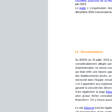
juin 2023.
Le
guide
«
L’organisation
de
décembre 2024 concernant la
I.3 - Documentations
.
Au
BOEN
du
25
juillet
2024
p
considérablement
allégée
par
d'administration
ne
donne
so
qui
était
enfin
une
répons
app
des
établissements
privés,
un
nécessité
dans
l’équipe
encad
«
et
il
appartient
aux
organisa
garantir la sécurité des élèves
A
lire
également
la
page
Edus
ainsi
qu’aux
fiches
consultab
financière
». On y trouve aussi
Le site 
Eduscol 
tranche égalem
«Si
l’organisation
d’une
sortie