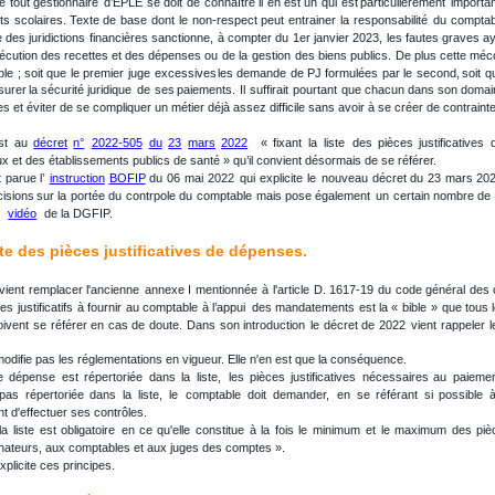
e
tout
gestionnaire
d’EPLE
se
doit
de
connaître
il
en
est
un
qui
est
particulièrement
importan
ts
scolaires.
Texte
de
base
dont
le
non-respect
peut
entrainer
la
responsabilité
du
comptab
e
des
juridictions
financières
sanctionne,
à
compter
du
1er
janvier
2023,
les
fautes
graves
ay
écution
des
recettes
et
des
dépenses
ou
de
la
gestion
des
biens
publics.
De
plus
cette
méc
ble
;
soit
que
le
premier
juge
excessives
les
demande
de
PJ
formulées
par
le
second,
soit
q
surer
la
sécurité
juridique
de
ses
paiements.
Il
suffirait
pourtant
que
chacun
dans
son
domai
 et éviter de se compliquer un métier déjà assez difficile sans avoir à se créer de contrain
st
au
décret
n°
2022-505
du
23
mars
2022
«
fixant
la
liste
des
pièces
justificatives
x et des établissements publics de santé » qu’il convient désormais de se référer. 
t
parue
l’
instruction
BOFIP
du
06
mai
2022
qui
explicite
le
nouveau
décret
du
23
mars
20
cisions
sur
la
portée
du
contrpole
du
comptable
mais
pose
également
un
certain
nombre
de
  
vidéo
  de la DGFIP.
iste des pièces justificatives de dépenses.
vient
remplacer
l'ancienne
annexe
I
mentionnée
à
l'article
D.
1617-19
du
code
général
des
les
justificatifs
à
fournir
au
comptable
à
l’appui
des
mandatements
est
la
«
bible
»
que
tous
oivent
se
référer
en
cas
de
doute.
Dans
son
introduction
le
décret
de
2022
vient
rappeler
l
ne modifie pas les réglementations en vigueur. Elle n'en est que la conséquence.
e
dépense
est
répertoriée
dans
la
liste,
les
pièces
justificatives
nécessaires
au
paieme
pas
répertoriée
dans
la
liste,
le
comptable
doit
demander,
en
se
référant
si
possible
ent d'effectuer ses contrôles.
la
liste
est
obligatoire
en
ce
qu'elle
constitue
à
la
fois
le
minimum
et
le
maximum
des
piè
nnateurs, aux comptables et aux juges des comptes ».
xplicite ces principes.