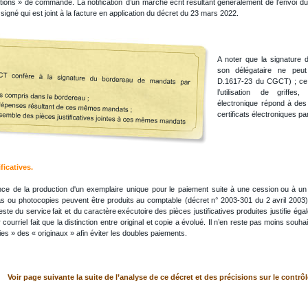
tions
»
de
commande.
La
notification
d’un
marché
écrit
résultant
généralement
de
l’envoi
d
signé qui est joint à la facture en application du décret du 23 mars 2022.
A
noter
que
la
signature
son
délégataire
ne
peut
D.1617-23
du
CGCT)
;
ce
l’utilisation
de
griffes,
électronique
répond
à
des
certificats électroniques par
ficatives.
nce
de
la
production
d'un
exemplaire
unique
pour
le
paiement
suite
à
une
cession
ou
à
un
as
ou
photocopies
peuvent
être
produits
au
comptable
(décret
n°
2003-301
du
2
avril
2003
este
du
service
fait
et
du
caractère
exécutoire
des
pièces
justificatives
produites
justifie
éga
r
courriel
fait
que
la
distinction
entre
original
et
copie
a
évolué.
Il
n’en
reste
pas
moins
souhai
pies » des « originaux » afin éviter les doubles paiements.
Voir page suivante la suite de l’analyse de ce décret et des précisions sur le contrô