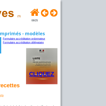
08/25
Imprimés - modèles
Formulaire accréditation ordonnateur
Formulaire accréditation délégataire
CLIQUEZ
recettes
 
(1)