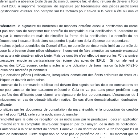
érer qu’il y a absence totale de justification du service fait, et donc refuser de déférer à l’ord
avril
2003
a
supprimé
l’obligation
de
signature
par
l’ordonnateur
des
pièces
justificative
gestionnaire
d’utiliser
son
paraphe
sur
les
factures
pour
savoir
si
la
pièce
a
été
ou
non
vé
exécutoire
,
la
signature
du
bordereau
de
mandats
entraîne
aussi
la
certification
du
carac
t
pas
non
plus
de
supprimer
tout
contrôle
du
comptable
sur
la
certification
du
caractère
ex
es
par
la
nomenclature
mais
de
simplifier
la
forme
de
la
certification.
Le
contrôle
du
co
xécutoire est inexacte, il doit alors suspendre le paiement de la dépense correspondante.
taires et jurisprudentielles du Conseil d’Etat, ce contrôle est désormais limité au contrôle du
pose
la
présence
d’une
pièce
obligatoire,
il
convient
de
faire
attention
au
caractère
exécuto
 un acte a été ajouté en pièce jointe. Mais ce contrôle n’est effectué que sur les PJ transmise
xécutoire
renvoie
au
particularisme
du
régime
des
actes
de
l’EPLE.
Si
normalement
u
actes
des
EPLE
soumet
certains
actes
à
une
obligation
de
transmission
(article
R421-5
ation des marchés pluriannuels.
que
certaines
pièces
justificatives,
lorsqu’elles
constituent
des
écrits
créateurs
de
droits
et
ridiques et devenir exécutoires. 
s
contrats
de
la
commande
publique
qui
doivent
être
signés
par
les
deux
co-contractants
po
nte
pour
attester
de
leur
caractère
exécutoire.
Cela
ne
va
pas
sans
poser
problème
s’ag
t
parfois
des
difficultés
pour
obtenir
une
signature
de
leur
co-contractant.
L’instruction
du
oniquement
en
cas
de
dématérialisation
native.
En
cas
d'une
dématérialisation
duplicative
ffisante.
onstitués
par
les
documents
de
consultation
du
marché
public
et
la
proposition
du
candida
ent et pour l’EPLE celle sur la notification du marché. 
rend
effet
qu’à
la
date
de
réception
de
sa
notification
par
le
prestataire
;
ceci
en
applicatio
marché
écrit,
le
comptable
devra
donc
disposer,
par
tout
moyen,
de
la
date
de
notification
s
antérieure
à
la
prise
d’effet
du
contrat.
L’annexe
G
du
décret
de
mars
2022
énonçant
les
m
date
de
notification.
Cette
disposition
ne
pose
pas
de
problème
en
EPLE
du
moment
que
s