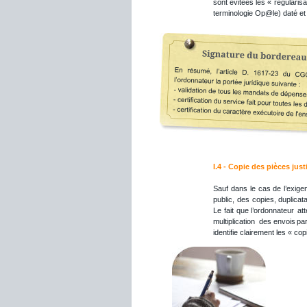
sont
évitées
les
«
régularisa
terminologie Op@le) daté et 
I.4 - Copie des pièces justi
Sauf
dans
le
cas
de
l’exige
public,
des
copies,
duplicat
Le
fait
que
l’ordonnateur
att
multiplication
des
envois
pa
identifie clairement les « co