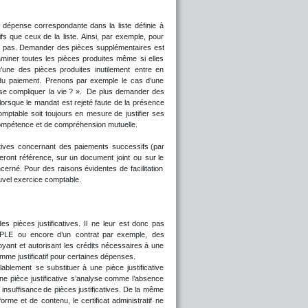
dépense
correspondante
dans
la
liste
définie
à 
ifs
que
ceux
de
la
liste.
Ainsi,
par
exemple,
pour 
pas.
Demander
des
pièces
supplémentaires
est 
miner
toutes
les
pièces
produites
même
si
elles 
’une
des
pièces
produites
inutilement
entre
en 
du
paiement.
Prenons
par
exemple
le
cas
d’une 
se
compliquer
la
vie
?
».
De
plus
demander
des 
lorsque
le
mandat
est
rejeté
faute
de
la
présence 
omptable
soit
toujours
en
mesure
de
justifier
ses 
compétence et de compréhension mutuelle.
atives
concernant
des
paiements
successifs
(par 
feront
référence,
sur
un
document
joint
ou
sur
le 
cerné.
Pour
des
raisons
évidentes
de
facilitation 
uvel exercice comptable.
des
pièces
justificatives.
Il
ne
leur
est
donc
pas 
EPLE
ou
encore
d’un
contrat
par
exemple,
des 
oyant
et
autorisant
les
crédits
nécessaires
à
une 
mme justificatif pour certaines dépenses. 
lablement
se
substituer
à
une
pièce
justificative 
une
pièce
justificative
s’analyse
comme
l’absence 
insuffisance
de
pièces
justificatives.
De
la
même 
forme
et
de
contenu,
le
certificat
administratif
ne 