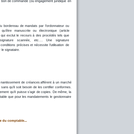
u
bon
de
commande
(ou
engagement
juridique
en 
du
bordereau
de
mandats
par
l’ordonnateur
ou 
qu’être
manuscrite
ou
électronique
(article 
qui
exclut
le
recours
à
des
procédés
tels
que 
signature
scannée,
etc….
Une
signature 
conditions
précises
et
nécessite
l’utilisation
de 
 le signataire.
nantissement
de
créances
afférent
à
un
marché 
)
sans
qu’il
soit
besoin
de
les
certifier
conformes. 
lement
qu’il
puisse
s’agir
de
copies.
De
même,
la 
table
que
pour
les
mandatements
le
gestionnaire 
le du comptable...