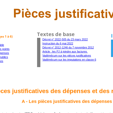
Textes de base
es 1 à 6)
Décret n° 2022-505 du 23 mars 2022
Instruction du 6 mai 2022
able
Décret n° 2012-1246 du 7 novembre 2012
s points
Article : les PJ à joindre aux factures 
épenses
Vadémécum sur les pièces justificatives
publics
Vadémécum sur les imputations en classe 6
tes
èces justificatives des dépenses et des 
A - Les pièces justificatives des dépenses