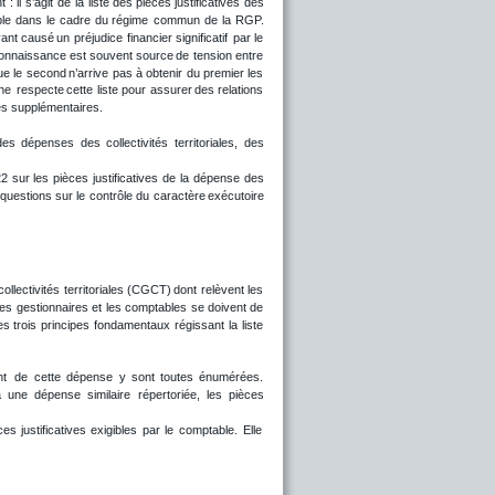
t
:
il
s’agit
de
la
liste
des
pièces
justificatives
des 
le
dans
le
cadre
du
régime
commun
de
la
RGP. 
ant
causé
un
préjudice
financier
significatif
par
le 
onnaissance
est
souvent
source
de
tension
entre 
ue
le
second
n’arrive
pas
à
obtenir
du
premier
les 
ne
respecte
cette
liste
pour
assurer
des
relations 
tes supplémentaires.
des
dépenses
des
collectivités
territoriales,
des 
22
sur
les
pièces
justificatives
de
la
dépense
des 
questions
sur
le
contrôle
du
caractère
exécutoire 
collectivités
territoriales
(CGCT)
dont
relèvent
les 
les
gestionnaires
et
les
comptables
se
doivent
de 
es
trois
principes
fondamentaux
régissant
la
liste 
nt
de
cette
dépense
y
sont
toutes
énumérées. 
à
une
dépense
similaire
répertoriée,
les
pièces 
ces
justificatives
exigibles
par
le
comptable.
Elle 