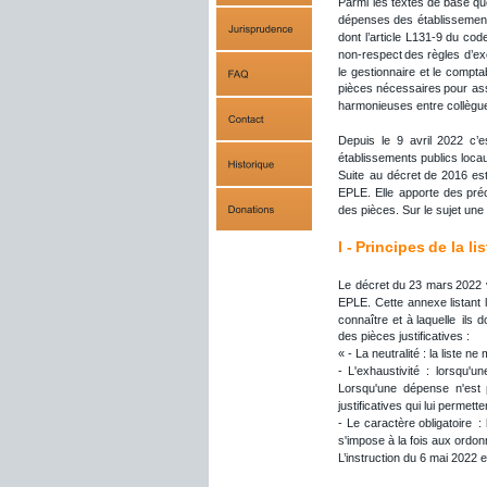
Parmi
les
textes
de
base
qu
dépenses
des
établissemen
dont
l’article
L131-9
du
cod
non-respect
des
règles
d’ex
le
gestionnaire
et
le
compta
pièces
nécessaires
pour
as
harmonieuses entre collègues
Depuis
le
9
avril
2022
c’e
établissements publics locau
Suite
au
décret
de
2016
es
EPLE.
Elle
apporte
des
pré
des pièces. Sur le sujet une 
I - 
Principes
 de la l
Le
décret
du
23
mars
2022
EPLE.
Cette
annexe
listant
connaître
et
à
laquelle
ils
d
des pièces justificatives :
« - La neutralité : la liste 
-
L'exhaustivité
:
lorsqu'un
Lorsqu'une
dépense
n'est
justificatives qui lui permett
-
Le
caractère
obligatoire
:
s'impose à la fois aux ordo
L’instruction du 6 mai 2022 e