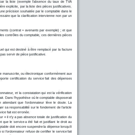
par
la
liste
(exemple
l’absence
du
taux
de
TVA 
ère
explicite,
par
la
liste
des
pièces
justificatives. 
une
précision
souhaitée
par
le
comptable
dans
le 
essaire
que
la
clarification
intervienne
non
par
un 
ments
(contrat
+
avenants
par
exemple)
;
et
que 
les
contrôles
du
comptable,
ces
dernières
pièces 
uel
qui
est
destiné
à
être
remplacé
par
la
facture 
pas servir de pièce justificative.
re
manuscrite,
ou
électronique
conformément
aux 
porte
certification
du
service
fait
des
dépenses 
donnateur,
et
la
constatation
qui
est
la
vérification 
ait.
Dans
l’hypothèse
où
le
comptable
disposerait 
n
attendant
que
l’ordonnateur
lève
le
doute.
La 
ger
sa
responsabilité
sur
le
fondement
de
l’article 
ice fait est erronée. 
ur
«
il
n'y
a
pas
absence
totale
de
justification
du 
nt
que
le
service
a
été
fait
et
justifiant
le
droit
au 
ptable
doit
encore
suspendre
la
dépense
lorsqu’il 
o
si
l’ordonnateur
refuse
de
certifier
le
service
fait 