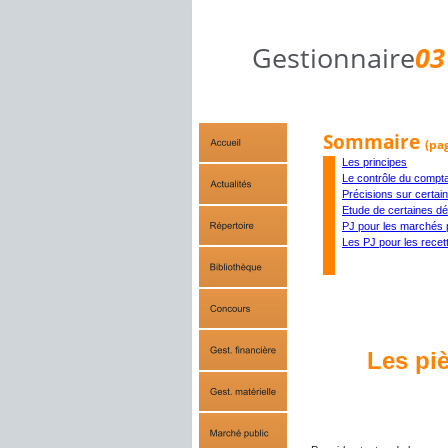
Gestionnaire
03
Sommaire 
(pag
Les principes
Le contrôle du compt
Précisions sur certain
Etude de certaines d
PJ pour les marchés 
Les PJ pour les recet
 Les pi