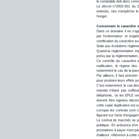
le comptable doit alors consid
Le
décret
n°2003-301
du
2
entendu,
rien
n’empêche
le
l’exiger.
Concernant
le
caractère
Dans
ce
domaine
il
ne
s’agi
par
l’ordonnateur
et
exigé
certification du caractère e
Suite aux évolutions réglemen
Quand
la
réglementation
im
prévu par la réglementation,
Ce
contrôle
du
caractère
e
notification,
le
régime
des
notamment le cas de la pass
Par
ailleurs,
il
faut
préciser
pour produire leurs effets ju
C’est
notamment
le
cas
de
mandat
n’étant
pas
suffisa
téléphonie,
où
les
EPLE
on
doivent
être
signées
électr
cette copie duplicative est su
Lorsque
les
contrats
sont
c
figurant sur l’acte d’engagem
Le
contrat
(le
marché)
ne
p
publique.
En
présence
d’un
prestations
à
payer
n’est
pa
d’ailleurs
référence
à
cette