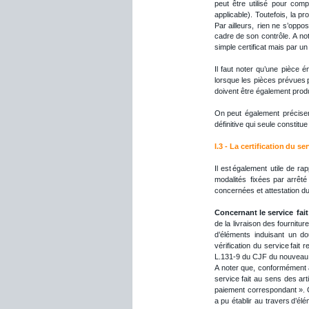
peut
être
utilisé
pour
compl
applicable). 
Toutefois,
la
pro
Par
ailleurs,
rien
ne
s’oppo
cadre
de
son
contrôle. 
A
no
simple certificat mais par un
Il
faut
noter
qu’une
pièce
é
lorsque
les
pièces
prévues
doivent être également produ
On
peut
également
précise
définitive qui seule constitu
I.3 - La 
certification
 du 
ser
Il
est
également
utile
de
rap
modalités
fixées
par
arrêté
concernées et attestation d
Concernant
le
service
fait
de
la
livraison
des
fournitur
d’éléments
induisant
un
do
vérification
du
service
fait
r
L.131-9 du CJF du nouveau te
A
noter
que,
conformément
service
fait
au
sens
des
art
paiement
correspondant
».
a
pu
établir
au
travers
d’élé