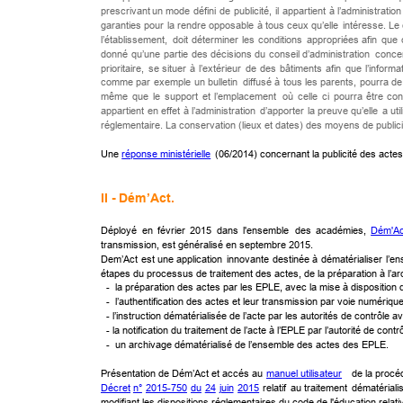
prescrivant
un
mode
défini
de
publicité,
il
appartient
à
l’administration
garanties
pour
la
rendre
opposable
à
tous
ceux
qu’elle
intéresse.
Le
l’établissement,
doit
déterminer
les
conditions
appropriées
afin
que
donné
qu’une
partie
des
décisions
du
conseil
d’administration
concer
prioritaire,
se
situer
à
l’extérieur
de
des
bâtiments
afin
que
l’informa
comme
par
exemple
un
bulletin
diffusé
à
tous
les
parents,
pourra
de
même
que
le
support
et
l’emplacement
où
celle
ci
pourra
être
con
appartient
en
effet
à
l’administration
d’apporter
la
preuve
qu’elle
a
uti
réglementaire. La conservation (lieux et dates) des moyens de publicité
Une 
réponse ministérielle
 (06/2014) concernant la publicité des actes
II - 
Dém
’Act.
Déployé
en
février
2015
dans
l'ensemble
des
académies,
Dém'Ac
transmission, est généralisé en septembre 2015. 
Dem’Act
est
une
application
innovante
destinée
à
dématérialiser
l’e
étapes du processus de traitement des actes, de la préparation à l’ar
  -  la préparation des actes par les EPLE, avec la mise à dispositio
  -  l’authentification des actes et leur transmission par voie numérique
  - l’instruction dématérialisée de l’acte par les autorités de contrôle 
  - la notification du traitement de l’acte à l’EPLE par l’autorité de contrô
  -  un archivage dématérialisé de l’ensemble des actes des EPLE.
Présentation de Dém’Act et accés au 
manuel utilisateur
   de la proc
Décret
n°
2015-750
du
24
juin
2015
relatif
au
traitement
dématériali
modifiant les dispositions réglementaires du code de l'éducation relat