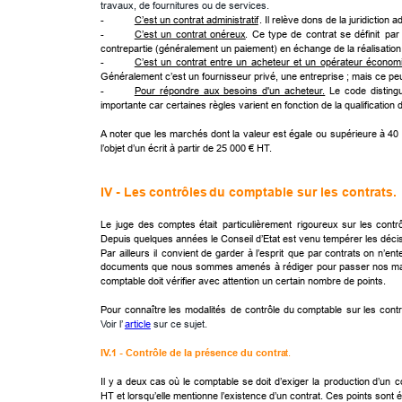
travaux, de fournitures ou de services.
- 
C’est un contrat administratif
. Il relève dons de la juridiction a
- 
C’est  
un  
contrat  
onéreux
.
Ce
type
de
contrat
se
définit
par
contrepartie (généralement un paiement) en échange de la réalisation 
- 
C’est  
un  
contrat  
entre  
un  
acheteur  
et  
un  
opérateur  
économi
Généralement c’est un fournisseur privé, une entreprise ; mais ce p
- 
Pour  
répondre  
aux  
besoins  
d'un  
acheteur.
Le
code
disting
importante car certaines règles varient en fonction de la qualification 
A
noter
que
les
marchés
dont
la
valeur
est
égale
ou
supérieure
à
40
l’objet d’un écrit à partir de 25 000 € HT.
IV - Les 
contrôles
 du comptable sur les contrats.
Le
juge
des
comptes
était
particulièrement
rigoureux
sur
les
contr
Depuis quelques années le Conseil d’Etat est venu tempérer les décis
Par
ailleurs
il
convient
de
garder
à
l’esprit
que
par
contrats
on
n’ent
documents
que
nous
sommes
amenés
à
rédiger
pour
passer
nos
m
comptable doit vérifier avec attention un certain nombre de points. 
Pour
connaître
les
modalités
de
contrôle
du
comptable
sur
les
contr
Voir l’
article
 sur ce sujet.
IV.1 - Contrôle de la présence du contra
t.
Il
y
a
deux
cas
où
le
comptable
se
doit
d’exiger
la
production
d’un
c
HT et lorsqu’elle mentionne l’existence d’un contrat. Ces points sont é