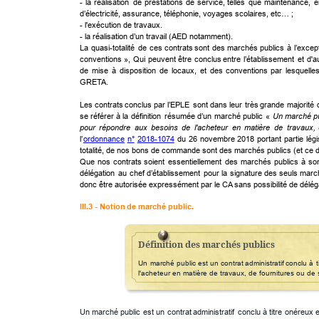
-
la
réalisation
de
prestations
de
service,
telles
que
maintenance,
e
d’électricité, assurance, téléphonie, voyages scolaires, etc… ;
- l'exécution de travaux.
- la réalisation d’un travail (AED notamment).
La
quasi-totalité
de
ces
contrats
sont
des
marchés
publics
à
l’excep
conventions
»,
Qui
peuvent
être
conclus
entre
l’établissement
et
d'a
de
mise
à
disposition
de
locaux,
et
des
conventions
par
lesquelle
GRETA.
Les
contrats
conclus
par
l’EPLE
sont
dans
leur
très
grande
majorité
se
référer
à
la
définition
résumée
d’un
marché
public
«
Un
marché
p
pour
répondre
aux
besoins
de
l'acheteur
en
matière
de
travaux,
l’
ordonnance
n°
2018-1074
du
26
novembre
2018
portant
partie
légi
totalité, de nos bons de commande sont des marchés publics (et ce dè
Que
nos
contrats
soient
essentiellement
des
marchés
publics
à
so
délégation
au
chef
d’établissement
pour
la
signature
des
seuls
marc
donc être autorisée expressément par le CA sans possibilité de délég
III.3 - 
Notion
 de marché public.
Définition des marchés publics
Un
marché
public
est
un
contrat
administratif
conclu
à
t
l'acheteur en matière de travaux, de fournitures ou de 
Un
marché
public
est
un
contrat
administratif
conclu
à
titre
onéreux
e