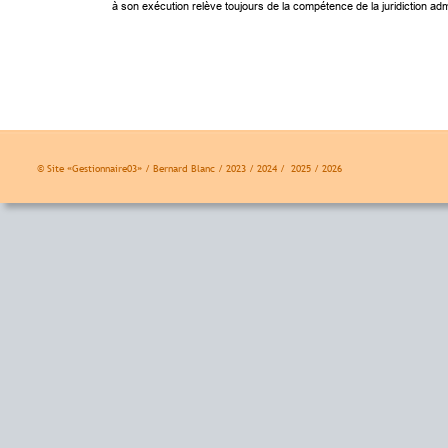
à son exécution relève toujours de la compétence de la juridiction 
© Site «Gestionnaire03» / Bernard Blanc / 2023 / 2024 /  2025 / 2026 