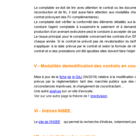
Le
comptable
se
doit
de
lire
avec
attention
le
contrat
ou
les
docume
reconduction
et
de
fin,
il
doit
aussi
faire
attention
aux
modalités
d’e
contrat prévoyant des PJ complémentaires).
Le
comptable
doit
vérifier
la
conformité
des
éléments
détaillés
sur
la
conduire
l’agent
comptable
à
suspendre
le
paiement
et
à
demand
production d’un avenant exécutoire peut le conduire à accepter de p
Le
risque
principal
pour
le
comptable
concernant
les
contrats
d’un
E
chaque
année.
Si
le
contrat
ne
prévoit
pas
de
revalorisation
du
tarif
s’appliquer
à
la
date
prévue
par
le
contrat
et
selon
la
formule
de
ré
contrat et si des prestations ont été ajoutées elles doivent faire l’obje
V - Modalités de 
modification
 des contrats en cou
Mise
à
jour
de
la
fiche
de
la
DAJ
(04/2019)
relative
à
la
modification
prévus
par
la
réglementation
tant
des
marchés
publics
que
des
circonstances imprévues, le changement de cocontractant… 
Une autre 
analyse
 sur un site d’avocats.
Voir sur une autre page la théorie de l’
imprévision
.
VI - Indices 
INSEE
.
Le 
site de l’INSEE
   qui permet la recherche d’indices, notamment pour 