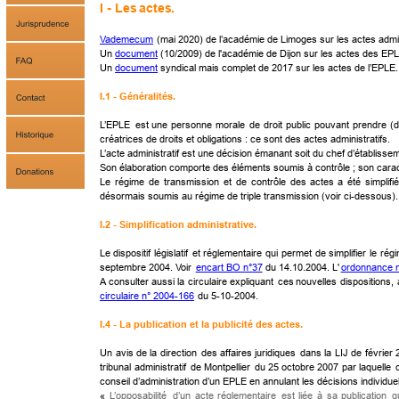
I - Les 
actes
.
Vademecum
 (mai 2020) de l’académie de Limoges sur les actes admi
Un 
document
 (10/2009) de l'académie de Dijon sur les actes des EPLE.
Un 
document
 syndical mais complet de 2017 sur les actes de l’EPLE. A
I.1 - Généralités.
L’EPLE
est
une
personne
morale
de
droit
public
pouvant
prendre
(
créatrices de droits et obligations : ce sont des actes administratifs.
L’acte administratif est une décision émanant soit du chef d’établiss
Son élaboration comporte des éléments soumis à contrôle ; son carac
Le
régime
de
transmission
et
de
contrôle
des
actes
a
été
simplifié
désormais soumis au régime de triple transmission (voir ci-dessous).
I.2 - Simplification administrative.
Le
dispositif
législatif
et
réglementaire
qui
permet
de
simplifier
le
rég
septembre 2004. Voir 
encart BO n°37
 du 14.10.2004. L'
ordonnance 
A
consulter
aussi
la
circulaire
expliquant
ces
nouvelles
dispositions,
circulaire n° 2004-166
 du 5-10-2004.
I.4 - La publication et la publicité des actes.
Un
avis
de
la
direction
des
affaires
juridiques
dans
la
LIJ
de
février
tribunal
administratif
de
Montpellier
du
25
octobre
2007
par
laquelle
conseil d’administration d’un EPLE en annulant les décisions individuel
«
L’opposabilité
d’un
acte
réglementaire
est
liée
à
sa
publication
q