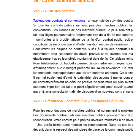
VII - La 
résiliation 
des contrats.
VII.1 - La 
liste 
des contrats.
Tableau des contrats et conventions
   un exemple de suivi des contra
Si
tous
les
contrats
publics
ne
sont
pas
des
marchés
publics,
la
conventions.
Les
clauses
de
ces
marchés
publics,
le
plus
souvent
p
fait
des
litiges
peuvent
naitre
notamment
lors
de
la
fin
de
ces
contrat
–
confrontés
à
la
problématique
de
la
fin
d’un
contrat
public,
soit
p
conditions de reconduction et d’indemnisation en cas de résiliation.
Pour
limiter
les
risques
de
contentieux
liés
à
la
fin
des
contrats
il
f
notamment
pour
respecter
les
délais
préavis
et
de
relance
des
ma
établissement avec leur objet, montant et date de fin. Ce tableau rempl
Pour
l’élaboration
du
budget
il
permet
de
connaître
les
charges
fixes
d’établissement
sur
le
budget
présenté
au
CA
en
novembre.
Ce
tab
les montants correspondants aux divers contrats en cours. On a ainsi 
Il
permet
également
d’avoir
le
calendrier
des
actions
à
mener
conce
de
contrats
prévoient
un
délai
de
préavis
de
trois
mois
ou
plus
avant
est
donc
important
de
faire
le
point
régulièrement
pour
savoir
quand
marché, une consultation, afin de disposer d’un nouveau contrat sans qu’
VII.2 - La résiliation « contractuelle » des marchés publics.
Pour les reconductions de marchés publics, et notamment la problémat
Les
documents
contractuels
des
marchés
publics
prévoient
leur
dur
reconduction. Votre contrat peut prévoir diverses modalités à ce nive
--
Une
durée
ferme
sans
mention
de
reconduction.
Dans
ce
cas
le
devant, dans le respect des principes de base de la commande publique