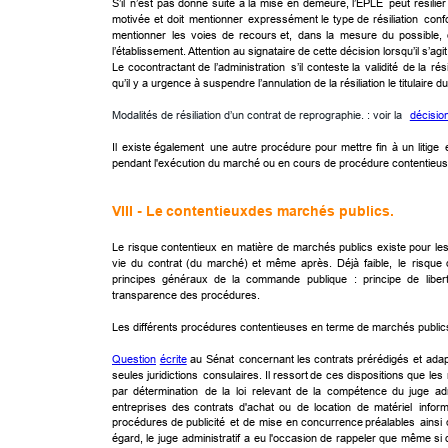
S’il
n’est
pas
donné
suite
à
la
mise
en
demeure,
l’EPLE
peut
résilier
motivée
et
doit
mentionner
expressément
le
type
de
résiliation
conf
mentionner
les
voies
de
recours
et,
dans
la
mesure
du
possible,
l’établissement. Attention au signataire de cette décision lorsqu’il s’ag
Le
cocontractant
de
l’administration
s’il
conteste
la
validité
de
la
rési
qu’il y a urgence à suspendre l’annulation de la résiliation le titulaire
Modalités de résiliation d’un contrat de reprographie. : voir la 
décisio
Il
existe
également
une
autre
procédure
pour
mettre
fin
à
un
litige
pendant l'exécution du marché ou en cours de procédure contentieus
VIII - Le 
contentieux
 des marchés publics.
Le
risque
contentieux
en
matière
de
marchés
publics
existe
pour
le
vie
du
contrat
(du
marché)
et
même
après.
Déjà
faible,
le
risque
principes
généraux
de
la
commande
publique
:
principe
de
liber
transparence des procédures. 
Les différents procédures contentieuses en terme de marchés public
Question
écrite
au
Sénat
concernant
les
contrats
prérédigés
et
ada
seules
juridictions
consulaires.
Il
ressort
de
ces
dispositions
que
les
par
détermination
de
la
loi
relevant
de
la
compétence
du
juge
ad
entreprises
des
contrats
d'achat
ou
de
location
de
matériel
infor
procédures
de
publicité
et
de
mise
en
concurrence
préalables
ainsi
égard,
le
juge
administratif
a
eu
l'occasion
de
rappeler
que
même
si