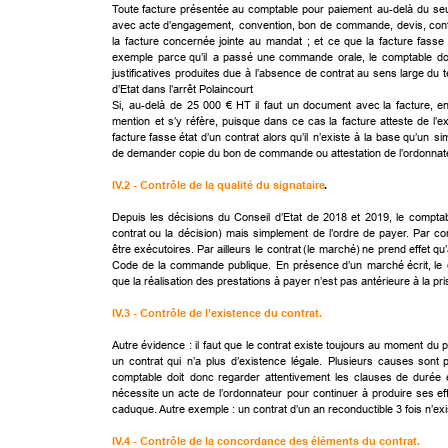
Toute
facture
présentée
au
comptable
pour
paiement
au-delà
du
seu
avec
acte
d’engagement,
convention,
bon
de
commande,
devis,
con
la
facture
concernée
jointe
au
mandat
;
et
ce
que
la
facture
fasse
exemple
parce
qu’il
a
passé
une
commande
orale,
le
comptable
do
justificatives
produites
due
à
l’absence
de
contrat
au
sens
large
du
d’Etat dans l’arrêt Polaincourt 
Si,
au-delà
de
25
000
€
HT
il
faut
un
document
avec
la
facture,
e
mention
et
s’y
réfère,
puisque
dans
ce
cas
la
facture
atteste
de
l’e
facture
fasse
état
d’un
contrat
alors
qu’il
n’existe
à
la
base
qu’un
si
de demander copie du bon de commande ou attestation de l’ordonnateu
IV.2 - Contrôle de la qualité du signataire
.
Depuis
les
décisions
du
Conseil
d’Etat
de
2018
et
2019,
le
comptab
contrat
ou
la
décision)
mais
simplement
de
l’ordre
de
payer.
Par
co
être
exécutoires.
Par
ailleurs
le
contrat
(le
marché)
ne
prend
effet
qu
Code
de
la
commande
publique.
En
présence
d’un
marché
écrit,
le
que la réalisation des prestations à payer n’est pas antérieure à la pris
IV.3 - Contrôle de l’existence du contrat.
Autre
évidence
:
il
faut
que
le
contrat
existe
toujours
au
moment
du
p
un
contrat
qui
n’a
plus
d’existence
légale.
Plusieurs
causes
sont
comptable
doit
donc
regarder
attentivement
les
clauses
de
durée
nécessite
un
acte
de
l’ordonnateur
pour
continuer
à
produire
ses
ef
caduque. Autre exemple : un contrat d’un an reconductible 3 fois n’ex
IV.4 - Contrôle de la concordance des éléments du contrat.