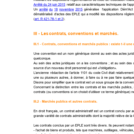
Arrêté du 24 juin 2015
 relatif aux caractéristiques techniques de l'ap
Un
arrêté
du
18
novembre
2015
généralise
l'application
Dém'Act
dématérialisé
d'actes
des
EPLE
qui
a
modifié
les
dispositions
réglem
(
art. R 421-78-1 et 2
). 
III - Les 
contrats
, conventions et marchés.
III.1 - Contrats, conventions et marchés publics : existe t-il une 
Une
convention
est
un
nom
générique
donné
au
sein
des
actes
juri
quelconque. 
Au
sein
des
actes
juridiques
on
a
les
conventions
;
et
au
sein
des
source d’un nouveau droit personnel qui est «l’obligation».
L’ancienne
rédaction
de
l’article
1101
du
code
Civil
était
relativement
une
ou
plusieurs
autres,
à
donner,
à
faire
ou
à
ne
pas
faire
quelqu
Disons pour simplifier que le contrat est un sous groupe de la conventi
Concernant
la
distinction
entre
les
contrats
et
les
marchés
publics,
contrats (ou conventions si on choisit d’utiliser ce terme générique) 
III.2 - Marchés publics et autres contrats.
En
droit
français,
un
contrat
administratif
est
un
contrat
conclu
par
a
grande variété de contrats administratifs dont la majorité relève de 
Les contrats conclus par un EPLE sont très divers. Ils peuvent notam
- l'achat de biens et produits, tels que machines, outillages, véhicules