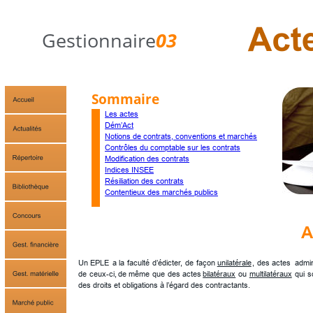
Gestionnaire
03
Sommaire
Les actes
Dém’Act
Notions de contrats, conventions et marchés
Contrôles du comptable sur les contrats
Modification des contrats
Indices INSEE
Résiliation des contrats
Contentieux des marchés publics
A
Un
EPLE
a
la
faculté
d’édicter,
de
façon
unilatérale
,
des
actes
admin
de
ceux-ci,
de
même
que
des
actes
bilatéraux
ou
multilatéraux
qui
s
des droits et obligations à l’égard des contractants.