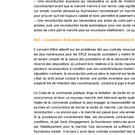
--
Une
reconduction
expresse
qui
nécessitera
un
acte
de
l’ordon
cocontractant
avant
que
le
marché
n’arrive
à
son
terme,
cela
signifi
(un
simple
courrier
adressé
au
fournisseur)
reconduisant
un
march
pour prouver qu’il est toujours valable et donc permettre le paiement
--
Une
reconduction
tacite
qui
nécessitera
une
action
de
votre
part
s
années,
puis
une
reconduction
tacite
automatique
pour
une
durée
va
action de votre part le marché peut se reconduire indéfiniment ; ce q
VII.3 - La question de la tacite reconduction non bornée dans l
Il
convient
d’être
attentif
sur
les
problèmes
liés
aux
contrats
renouvel
les
plus
nombreuses
pour
les
EPLE
lorsqu’ils
souhaitent
y
mettre
fin
en
tenant
compte
de
la
nature
des
prestations
et
de
la
nécessité
d’u
réserve
des
dispositions
du
présent
livre
relatives
à
la
durée
maxima
plusieurs
reconductions
à
condition
que
ses
caractéristiques
restent
stipulation contraire, la reconduction prévue dans le marché est tacite 
L’état
du
droit
actuel
conduit
à
donner
une
portée
incertaine
aux
cl
subjectif tiré de l’intention des cocontractants, conduira le juge à écart
Le
Code
de
la
commande
publique
érige
la
limitation
de
durée
en
pr
concurrence,
et
donc
un
nouveau
marché,
doit
intervenir
après
quat
règles
de
la
commande
publique
et
peut
engager
la
responsabilité
d
sa
mise
en
concurrence
de
borner
la
durée
du
marché.
Les
docume
reconduction » ou encore que « le marché est passé pour une année, re
Si
la
procédure
est
correctement
faite,
les
documents
contractuels
conditions,
et
par
l’acte
d’engagement
du
fournisseur
retenu
les
acce
par
l’établissement
pour
le
marché.
Ces
documents
se
suffisent
à
fournisseur insiste : il ne peut y avoir deux contrats comportant des 