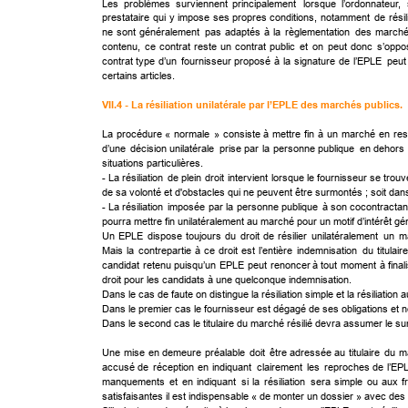
Les
problèmes
surviennent
principalement
lorsque
l’ordonnateur,
prestataire
qui
y
impose
ses
propres
conditions,
notamment
de
résil
ne
sont
généralement
pas
adaptés
à
la
règlementation
des
march
contenu,
ce
contrat
reste
un
contrat
public
et
on
peut
donc
s’oppo
contrat
type
d’un
fournisseur
proposé
à
la
signature
de
l’EPLE
peut
certains articles.
VII.4 - La résiliation unilatérale par l’EPLE des marchés publics.
La
procédure
«
normale
»
consiste
à
mettre
fin
à
un
marché
en
res
d’une
décision
unilatérale
prise
par
la
personne
publique
en
dehors
situations particulières.
-
La
résiliation
de
plein
droit
intervient
lorsque
le
fournisseur
se
trouv
de sa volonté et d'obstacles qui ne peuvent être surmontés ; soit dans 
-
La
résiliation
imposée
par
la
personne
publique
à
son
cocontractan
pourra mettre fin unilatéralement au marché pour un motif d’intérêt gén
Un
EPLE
dispose
toujours
du
droit
de
résilier
unilatéralement
un
m
Mais
la
contrepartie
à
ce
droit
est
l’entière
indemnisation
du
titulair
candidat
retenu
puisqu’un
EPLE
peut
renoncer
à
tout
moment
à
final
droit pour les candidats à une quelconque indemnisation.
Dans le cas de faute on distingue la résiliation simple et la résiliation a
Dans le premier cas le fournisseur est dégagé de ses obligations et 
Dans le second cas le titulaire du marché résilié devra assumer le s
Une
mise
en
demeure
préalable
doit
être
adressée
au
titulaire
du
m
accusé
de
réception
en
indiquant
clairement
les
reproches
de
l’EP
manquements
et
en
indiquant
si
la
résiliation
sera
simple
ou
aux
f
satisfaisantes il est indispensable « de monter un dossier » avec des 