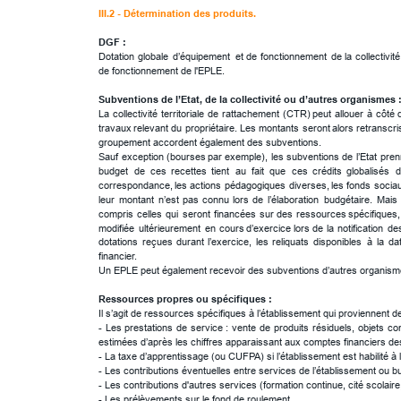
III.2 - Détermination des produits.
DGF : 
Dotation
globale
d’équipement
et
de
fonctionnement
de
la
collectivité
de fonctionnement de l'EPLE.
Subventions de l’Etat, de la collectivité ou d’autres organismes 
La
collectivité
territoriale
de
rattachement
(CTR)
peut
allouer
à
côté
travaux
relevant
du
propriétaire.
Les
montants
seront
alors
retranscri
groupement accordent également des subventions.
Sauf
exception
(bourses
par
exemple),
les
subventions
de
l’Etat
pren
budget
de
ces
recettes
tient
au
fait
que
ces
crédits
globalisés
d
correspondance,
les
actions
pédagogiques
diverses,
les
fonds
socia
leur
montant
n’est
pas
connu
lors
de
l’élaboration
budgétaire.
Mais
compris
celles
qui
seront
financées
sur
des
ressources
spécifiques,
modifiée
ultérieurement
en
cours
d’exercice
lors
de
la
notification
de
dotations
reçues
durant
l’exercice,
les
reliquats
disponibles
à
la
da
financier.
Un EPLE peut également recevoir des subventions d’autres organ
Ressources propres ou spécifiques :
Il s’agit de ressources spécifiques à l’établissement qui proviennent d
-
Les
prestations
de
service
:
vente
de
produits
résiduels,
objets
co
estimées d’après les chiffres apparaissant aux comptes financiers de
- La taxe d’apprentissage (ou CUFPA) si l’établissement est habilité à l
- Les contributions éventuelles entre services de l’établissement o
- Les contributions d'autres services (formation continue, cité scola
- Les prélèvements sur le fond de roulement.