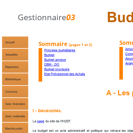
Gestionnaire
03
Somm
Sommaire 
(pages 1 et 2)
Amor
Principes budgétaires
Compt
Budget
Apur
Budget annexe
Analy
DBM - DO
Budget provisoire
Etat Prévisionnel des Achats
A - Les 
I - Généralités.
La 
page
 du site de l’IH2EF.
Le
budget
est
un
acte
administratif
et
politique
qui
retrace
les
obje