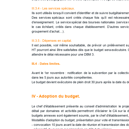
III.3.4 - Les services spéciaux.
Ils sont utilisés lorsqu’il convient d’identifier et de suivre budgétair
Des
services
spéciaux
sont
créés
chaque
fois
qu’il
est
nécessair
d’enseignement.
Le
service
spécial
des
bourses
nationales
(service
le
cas
échéant,
créés
dans
chaque
établissement.
D’autres
servi
groupement d’achat…).
III.3.5 - Dépenses en capital.
Il
est
possible,
voir
même
souhaitable,
de
prévoir
un
prélèvement
su
HT
pourront
ainsi
être
satisfaites
dès
que
le
budget
sera
exécutoire.
attendre le délai nécessaire pour une DBM 3.
III.4 - Dates limites.
Avant
le
1er
novembre
:
notification
de
la
subvention
par
la
collectiv
dans les 5 jours aux autorités compétentes.
Le budget devient exécutoire de plein droit 30 jours après la date du d
IV - Adoption du budget.
Le
chef
d'établissement
présente
au
conseil
d'administration
le
proje
détail
par
domaines
et
activités
permettront
d’éclairer
le
CA
sur
la
d
budgets annexes sont également soumis, par le chef d'établissement, a
Modalités d’adoption du budget, présentation pour vote et transmission
- convocation 10 jours avant la date de réunion et transmission des 