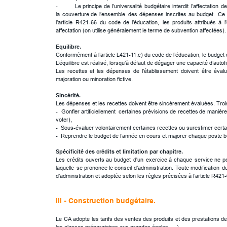
-
Le
principe
de
l’universalité
budgétaire
interdit
l’affectation
de
la
couverture
de
l’ensemble
des
dépenses
inscrites
au
budget.
Ce
l’article
R421-66
du
code
de
l’éducation,
les
produits
attribués
à
l
affectation (on utilise généralement le terme de subvention affectées).
Equilibre. 
Conformément à l’article L421-11.c) du code de l’éducation, le budget 
L’équilibre est réalisé, lorsqu’à défaut de dégager une capacité d’aut
Les
recettes
et
les
dépenses
de
l’établissement
doivent
être
éval
majoration ou minoration fictive.
Sincérité. 
Les dépenses et les recettes doivent être sincèrement évaluées. Trois 
-
Gonfler
artificiellement
certaines
prévisions
de
recettes
de
manièr
voter),
-  Sous-évaluer volontairement certaines recettes ou surestimer cert
-  Reprendre le budget de l’année en cours et majorer chaque poste 
Spécificité des crédits et limitation par chapitre. 
Les
crédits
ouverts
au
budget
d'un
exercice
à
chaque
service
ne
p
laquelle
se
prononce
le
conseil
d'administration. 
Toute
modification
d
d’administration et adoptée selon les règles précisées à l’article R421
III - Construction budgétaire.
Le
CA
adopte
les
tarifs
des
ventes
des
produits
et
des
prestations
d
les classes préparatoires aux grandes écoles, …).