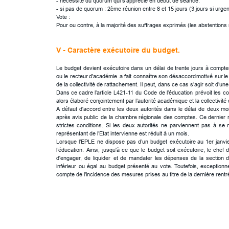
- nécessité du quorum qui s’apprécie en début de séance.
- si pas de quorum : 2ème réunion entre 8 et 15 jours (3 jours si urge
Vote :
Pour ou contre, à la majorité des suffrages exprimés (les abstentions 
V - Caractère exécutoire du budget.
Le
budget
devient
exécutoire
dans
un
délai
de
trente
jours
à
compte
ou
le
recteur
d'académie
a
fait
connaître
son
désaccord
motivé
sur
le
de la collectivité de rattachement. Il peut, dans ce cas s’agir soit d’un
Dans
ce
cadre
l’article
L421-11
du
Code
de
l’éducation
prévoit
les
co
alors élaboré conjointement par l’autorité académique et la collectivit
A
défaut
d'accord
entre
les
deux
autorités
dans
le
délai
de
deux
mo
après
avis
public
de
la
chambre
régionale
des
comptes.
Ce
dernier
strictes
conditions.
Si
les
deux
autorités
ne
parviennent
pas
à
se
représentant de l’Etat intervienne est réduit à un mois.
Lorsque
l’EPLE
ne
dispose
pas
d’un
budget
exécutoire
au
1er
janvi
l’éducation.
Ainsi,
jusqu'à
ce
que
le
budget
soit
exécutoire,
le
chef
d
d'engager,
de
liquider
et
de
mandater
les
dépenses
de
la
section
d
inférieur
ou
égal
au
budget
présenté
au
vote.
Toutefois,
exceptionne
compte de l'incidence des mesures prises au titre de la dernière rentr