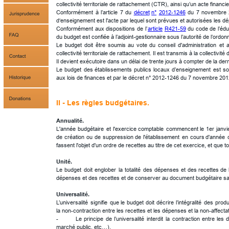
collectivité territoriale de rattachement (CTR), ainsi qu’un acte financier
Conformément
à
l’article
7
du
décret
n°
2012-1246
du
7
novembre
d‘enseignement est l'acte par lequel sont prévues et autorisées les dé
Conformément
aux
dispositions
de
l’
article
R421-59
du
code
de
l’éd
du budget est confiée à l’adjoint-gestionnaire sous l’autorité de l’ordon
Le
budget
doit
être
soumis
au
vote
du
conseil
d'administration
et
collectivité territoriale de rattachement. Il est transmis à la collectivi
Il devient exécutoire dans un délai de trente jours à compter de la de
Le
budget
des
établissements
publics
locaux
d’enseignement
est
so
aux lois de finances et par le décret n° 2012-1246 du 7 novembre 2012 – a
II - Les règles budgétaires.
Annualité. 
L'année
budgétaire
et
l'exercice
comptable
commencent
le
1er
janvi
de
création
ou
de
suppression
de
l'établissement
en
cours
d'année
fassent l'objet d'un ordre de recettes au titre de cet exercice, et que
Unité. 
Le
budget
doit
englober
la
totalité
des
dépenses
et
des
recettes
de
dépenses et des recettes et de conserver au document budgétaire sa v
Universalité.
L’universalité
signifie
que
le
budget
doit
décrire
l’intégralité
des
produ
la non-contraction entre les recettes et les dépenses et la non-affecta
-
Le
principe
de
l’universalité
interdit
la
contraction
entre
les
marché public, etc…). 