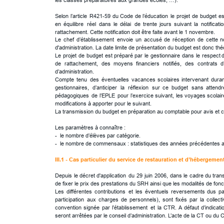
Selon
l’article
R421-59
du
Code
de
l’éducation
le
projet
de
budget
es
en
équilibre
réel
dans
le
délai
de
trente
jours
suivant
la
notificati
rattachement. Cette notification doit être faite avant le 1 novembre.
Le
chef
d’établissement
envoie
un
accusé
de
réception
de
cette
n
d'administration. La date limite de présentation du budget est donc th
Le
projet
de
budget
est
préparé
par
le
gestionnaire
dans
le
respect
de
rattachement,
des
moyens
financiers
notifiés,
des
contrats
d
d’administration.
Compte
tenu
des
éventuelles
vacances
scolaires
intervenant
dura
gestionnaires,
d’anticiper
la
réflexion
sur
ce
budget
sans
attendr
pédagogiques
de
l’EPLE
pour
l’exercice
suivant,
les
voyages
scolai
modifications à apporter pour le suivant. 
La transmission du budget en préparation au comptable pour avis et con
Les paramètres à connaître :
-  le nombre d’élèves par catégorie.
-  le nombre de commensaux : statistiques des années précédentes a
III.1 - Cas particulier du service de restauration et d’hébergemen
Depuis
le
décret
d'application
du
29
juin
2006,
dans
le
cadre
du
tran
de fixer le prix des prestations du SRH ainsi que les modalités de fon
Les
différentes
contributions
et
les
éventuels
reversements
dus
pa
participation
aux
charges
de
personnels),
sont
fixés
par
la
collecti
convention
signée
par
l’établissement
et
la
CTR.
A
défaut
d’indicati
seront arrêtées par le conseil d’administration. L’acte de la CT ou du 