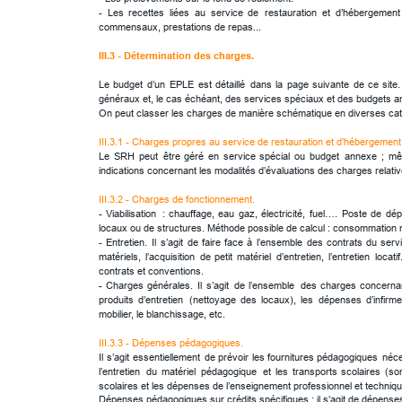
-
Les
recettes
liées
au
service
de
restauration
et
d’hébergement
commensaux, prestations de repas...
III.3 - Détermination des charges.
Le
budget
d’un
EPLE
est
détaillé
dans
la
page
suivante
de
ce
site.
généraux et, le cas échéant, des services spéciaux et des budgets a
On peut classer les charges de manière schématique en diverses caté
III.3.1 - Charges propres au service de restauration et d’hébergemen
Le
SRH
peut
être
géré
en
service
spécial
ou
budget
annexe
;
mê
indications concernant les modalités d’évaluations des charges relati
III.3.2 - Charges de fonctionnement.
-
Viabilisation
:
chauffage,
eau
gaz,
électricité,
fuel….
Poste
de
dép
locaux ou de structures. Méthode possible de calcul : consommation mo
-
Entretien.
Il
s’agit
de
faire
face
à
l’ensemble
des
contrats
du
serv
matériels,
l’acquisition
de
petit
matériel
d’entretien,
l’entretien
locatif
contrats et conventions.
-
Charges
générales.
Il
s’agit
de
l’ensemble
des
charges
concerna
produits
d’entretien
(nettoyage
des
locaux),
les
dépenses
d’infirme
mobilier, le blanchissage, etc.
III.3.3 - Dépenses pédagogiques.
Il
s’agit
essentiellement
de
prévoir
les
fournitures
pédagogiques
néce
l’entretien
du
matériel
pédagogique
et
les
transports
scolaires
(sor
scolaires et les dépenses de l’enseignement professionnel et technique
Dépenses pédagogiques sur crédits spécifiques : il s’agit de dépenses