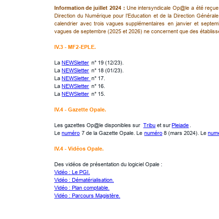
Information
de
juillet
2024
:
Une
intersyndicale
Op@le
a
été
reçue
Direction
du
Numérique
pour
l’Education
et
de
la
Direction
Générale
calendrier
avec
trois
vagues
supplémentaires
en
janvier
et
septem
vagues de septembre (2025 et 2026) ne concernent que des établisse
IV.3 - MF2-EPLE.
La 
NEWSletter
 n° 19 (12/23).
La 
NEWSletter
 n° 18 (01/23).
La 
NEWSletter 
n° 17.
La 
NEWSletter
 n° 16.
La 
NEWSletter
 n° 15.
IV.4 - Gazette Opale.
Les gazettes Op@le disponibles sur  
Tribu
 et sur 
Pleiade
.
Le 
numéro
 7 de la Gazette Opale. Le 
numéro
 8 (mars 2024). Le 
num
IV.4 - Vidéos Opale.
Des vidéos de présentation du logiciel Opale :
Vidéo : Le PGI.
Vidéo : Dématérialisation.
Vidéo : Plan comptable.
Vidéo : Parcours Magistère.