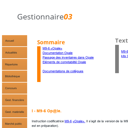
Gestionnaire
03
Text
Sommaire
M9-6 «Opale»
M9-6
Documentation Opale
kits
Passage des inventaires dans Opale
Eléments de comptabilité Opale
Documentations de collègues
I - M9-6 Op@le.
Instruction
codificatrice
M9-6
«Opale».
Il
s’agit
de
la
version
de
la
M9
est en préparation).