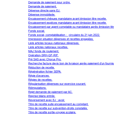
Demande de paiement pour ordre.
Demande de paiement.
Dépense directe sans EJ.
Dépense immobilisée.
Encaissement chéques mandataire avant émission titre recette.
Encaissement espéces mandataire avant émission titre recette.
Encaissement par agent comptable ou mandataire aprés émission titre
Fonds social.
Fonds social, comptabilisation :  
circulaire du 21 juin 2022.
Impression situation dépenses et recettes engagées.
Liste articles locaux-nationaux dépenses.
Liste articles nationaux recettes.
MAJ fonds de roulement.
Opération-SRH-QF-RIF.
Pré SAS avec Chorus Pro.
Recherche facture devis bon de livraison aprés paiement d’un fournis
Réduction de recette.
Régénération fichier SEPA.
Régie d’avances.
Régies de recettes.
Régularisation dépenses sur exercice courant.
Réimputations.
Rejet demande de paiement par AC.
Reprise bilans entrée.
Reversement avec EJ : avoir.
Titre de recette suite encaissement au comptant.
Titre de recette sur subvention-droits constatés.
Titre de recette sortie-voyage scolaire.