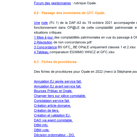
Forum des gestionnaires
 : rubrique Opale.
II.2 - 
Passage
 des inventaires de GFC Opale.
Une
note
(PJ
1)
de
la
DAF-A3
du
19
octobre
2021
accompagnée
fonctionnement
dans
OP@LE
de
cette
comptabilité
patrimoniale
e
situations critiques.
1 Mise à jour 
des comptabilités patrimoniales en vue du passage à 
2 Résolution
 de non concordances.pdf
3 Concordance
 BS GFC_ BE OPaLE uniquement classes 1 et 2.xlsx
4 Tableau 
comparaison EGIMMO WINCZ et GFC.xlsx
II.3 - Fiches de procédures.
Des fiches de procédures pour Opale en 2022 (merci à Stéphanie pour
Annulation EJ aprés service fait.
Annulation EJ avant service fait.
Bourses Prébac et Opale.
Changer tiers sur pièce comptable.
Constataion service fait.
Création article-domaine.
Création de tiers.
Création et validation EJ.
DAO via agent comptable.
DBM info.
DBM vote.
Décision ordonnateur - DO.