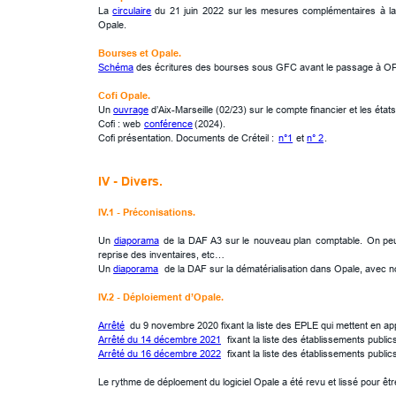
La
circulaire
du
21
juin
2022
sur
les
mesures
complémentaires
à
la
Opale.
Bourses et Opale.
Schéma
 des écritures des bourses sous GFC avant le passage à O
Cofi Opale.
Un 
ouvrage
 d’Aix-Marseille (02/23) sur le compte financier et les état
Cofi : web 
conférence
 (2024).
Cofi présentation. Documents de Créteil : 
n°1
 et 
n° 2
.
IV - Divers.
IV.1 - Préconisations.
Un
diaporama
de
la
DAF
A3
sur
le
nouveau
plan
comptable.
On
pe
reprise des inventaires, etc…
Un 
diaporama
  de la DAF sur la dématérialisation dans Opale, avec 
IV.2 - Déploiement d’Opale.
Arrêté
  du 9 novembre 2020 fixant la liste des EPLE qui mettent en ap
Arrêté du 14 décembre 2021
  fixant la liste des établissements publ
Arrêté du 16 décembre 2022
  fixant la liste des établissements publi
Le rythme de déploement du logiciel Opale a été revu et lissé pour êt