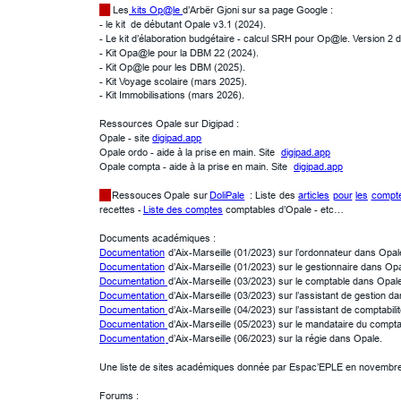
 Les
 kits Op@le 
d’Arbër Gjoni sur sa page Google :
- le kit  de débutant Opale v3.1 (2024).
- Le kit d’élaboration budgétaire - calcul SRH pour Op@le. Version 2 
- Kit Opa@le pour la DBM 22 (2024).
- Kit Op@le pour les DBM (2025).
- Kit Voyage scolaire (mars 2025).
- Kit Immobilisations (mars 2026).
Ressources Opale sur Digipad :
Opale - site 
digipad.app
Opale ordo - aide à la prise en main. Site 
digipad.app
Opale compta - aide à la prise en main. Site 
digipad.app
Ressouces
Opale
sur
DoliPale
:
Liste
des
articles
pour
les
compt
recettes - 
Liste des comptes
 comptables d’Opale - etc…
Documents académiques :
Documentation
 d’Aix-Marseille (01/2023) sur l’ordonnateur dans Opa
Documentation
 d’Aix-Marseille (01/2023) sur le gestionnaire dans Op
Documentation 
d’Aix-Marseille (03/2023) sur le comptable dans Opal
Documentation 
d’Aix-Marseille (03/2023) sur l’assistant de gestion 
Documentation 
d’Aix-Marseille (04/2023) sur l’assistant de comptabi
Documentation 
d’Aix-Marseille (05/2023) sur le mandataire du compt
Documentation
d’Aix-Marseille (06/2023) sur la régie dans Opale.
Une liste de sites académiques donnée par Espac’EPLE en novembr
Forums :