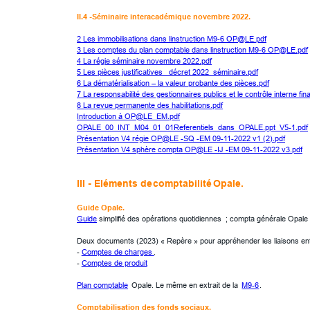
II.4 -Séminaire interacadémique novembre 2022.
2 Les immobilisations dans linstruction M9-6 OP@LE.pdf
3 Les comptes du plan comptable dans linstruction M9-6 OP@LE.pdf
4 La régie séminaire novembre 2022.pdf
5 Les pièces justificatives_ décret 2022_séminaire.pdf
6 La dématérialisation – la valeur probante des pièces.pdf
7 La responsabilité des gestionnaires publics et le contrôle interne fin
8 La revue permanente des habilitations.pdf
Introduction à OP@LE_EM.pdf
OPALE_00_INT_M04_01_01Referentiels_dans_OPALE.ppt_V5-1.pdf
Présentation V4 régie OP@LE -SQ -EM 09-11-2022 v1 (2).pdf
Présentation V4 sphère compta OP@LE -IJ -EM 09-11-2022 v3.pdf
III - Eléments de 
comptabilité
 Opale.
Guide Opale.
Guide
 simplifié des opérations quotidiennes  ; compta générale Opale
Deux documents (2023) « Repère » pour appréhender les liaisons entr
- 
Comptes de charges 
.
- 
Comptes de produit
Plan comptable
 Opale. Le même en extrait de la 
M9-6
.
Comptabilisation des fonds sociaux.