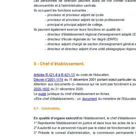
Les
personnels
de
direction
peuvent
aussi
se
voir
confier
d'autre
déconcentrés et à l'administration centrale.
Ils occupent les fonctions suivantes :
- proviseur et proviseur adjoint de lycée
- proviseur et proviseur adjoint de lycée professionnel
- principal et principal adjoint de collège.
Ils peuvent également exercer leurs fonctions en qualité de :
- directeur d'établissement régional d'enseignement adapté (
- directeur d'école régionale du 1er degré (ERPD)
- directeur adjoint chargé de section d'enseignement général
- directeur et directeur adjoint d'une unité pédagogique région
II - 
Chef
 d’établissement.
A
rticles R.421-8 à R.421-13
 du code de l’éducation.
Décret n°2001-1174
 du 11 décembre 2001 portant statut particulier 
Attention
aux
documents
ci--dessous
qui
ne
sont
pas
forcément
à
jo
2020-1632
 du 21 décembre 2020.
Le 
guide
 juridique du chef d’établissement en fiches.
«Etre chef d’établissement» : un 
document
 du ministère de l’Educatio
II.1 - Généralités.
En qualité d'organe exécutif 
de l'établissement, le chef d'établissem
1° Représente l'établissement en justice et dans tous les actes de la vie
2° A autorité sur le personnel n'ayant pas le statut de fonctionnaire de l
3°
Préside
le
conseil
d'administration,
la
commission
permanente