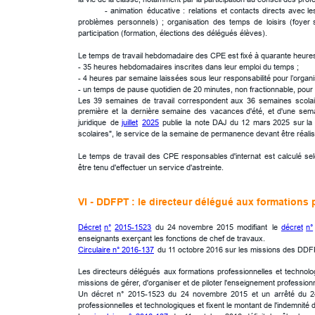
-
animation
éducative
:
relations
et
contacts
directs
avec
le
problèmes
personnels)
;
organisation
des
temps
de
loisirs
(foyer
participation (formation, élections des délégués élèves).
Le temps de travail hebdomadaire des CPE est fixé à quarante heures
- 35 heures hebdomadaires inscrites dans leur emploi du temps ;
- 4 heures par semaine laissées sous leur responsabilité pour l’organi
- un temps de pause quotidien de 20 minutes, non fractionnable, pour 
Les
39
semaines
de
travail
correspondent
aux
36
semaines
scola
première
et
la
dernière
semaine
des
vacances
d'été,
et
d'une
sem
juridique
de
juillet
2025
publie
la
note
DAJ
du
12
mars
2025
sur
la
scolaires", le service de la semaine de permanence devant être réalisé
Le
temps
de
travail
des
CPE
responsables
d'internat
est
calculé
se
être tenu d'effectuer un service d'astreinte. 
VI - 
DDFPT
 : l
e directeur délégué aux formations 
Décret
n°
2015-1523
du
24
novembre
2015
modifiant
le
décret
n°
enseignants exerçant les fonctions de chef de travaux.
Circulaire n° 2016-137
 du 11 octobre 2016 sur les missions des DDF
Les
directeurs
délégués
aux
formations
professionnelles
et
technolo
missions de gérer, d'organiser et de piloter l'enseignement professionn
Un
décret
n°
2015-1523
du
24
novembre
2015
et
un
arrêté
du
2
professionnelles et technologiques et fixent le montant de l'indemnit