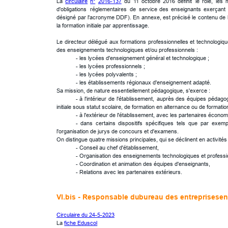
La
circulaire
n°
2016-137
du
11
octobre
2016
définit
le
rôle,
les
m
d'obligations
réglementaires
de
service
des
enseignants
exerçant
désigné
par
l'acronyme
DDF).
En
annexe,
est
précisé
le
contenu
de
la formation initiale par apprentissage.
Le
directeur
délégué
aux
formations
professionnelles
et
technologiq
des enseignements technologiques et/ou professionnels :
- les lycées d'enseignement général et technologique ;
- les lycées professionnels ;
- les lycées polyvalents ;
- les établissements régionaux d'enseignement adapté.
Sa mission, de nature essentiellement pédagogique, s'exerce :
-
à
l'intérieur
de
l'établissement,
auprès
des
équipes
pédago
initiale sous statut scolaire, de formation en alternance ou de formation
- à l'extérieur de l'établissement, avec les partenaires économi
-
dans
certains
dispositifs
spécifiques
tels
que
par
exemp
l'organisation de jurys de concours et d'examens.
On distingue quatre missions principales, qui se déclinent en activités 
- Conseil au chef d'établissement,
- Organisation des enseignements technologiques et professi
- Coordination et animation des équipes d'enseignants,
- Relations avec les partenaires extérieurs.
VI.bis - Responsable du 
bureau des entreprises
 en
Circulaire du 24-5-2023
La 
fiche Eduscol