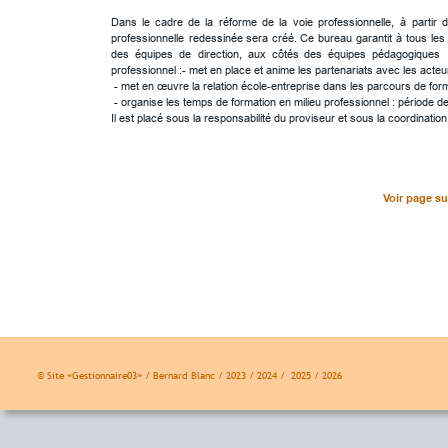
Dans
le
cadre
de
la
réforme
de
la
voie
professionnelle,
à
partir
d
professionnelle
redessinée
sera
créé.
Ce
bureau
garantit
à
tous
les
des
équipes
de
direction,
aux
côtés
des
équipes
pédagogiques
professionnel :- met en place et anime les partenariats avec les acteur
 - met en œuvre la relation école-entreprise dans les parcours de for
 - organise les temps de formation en milieu professionnel : période d
Il est placé sous la responsabilité du proviseur et sous la coordinat
Voir page su
© Site «Gestionnaire03» / Bernard Blanc / 2023 / 2024 /  2025 / 2026 