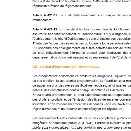
l'article
8
du
décret
n°
85-924
du
30
août
1985
relatif
aux
établisse
réparation prévues au règlement intérieur.
Article
R.421-11.
Le
chef
d'établissement
rend
compte
de
sa
ge
rattachement.
Article
R.421-12.
En
cas
de
difficultés
graves
dans
le
fonctionnem
assurer
le
bon
fonctionnement
du
service
public.
S'il
y
a
urgence,
e
l'établissement, le chef d'établissement, sans préjudice des dispositi
1° Interdire l'accès de ces enceintes ou locaux à toute personne relev
2° Suspendre des enseignements ou autres activités au sein de l'étab
Le
chef
d'établissement
informe
le
conseil
d'administration
des
départemental ou du conseil régional et au représentant de l'Etat dan
II.2 - Le chef d’établissement : 
ordonnateur
.
Les
ordonnateurs
constatent
les
droits
et
les
obligations,
liquident
le
Le
cas
échéant,
ils
assurent
la
programmation,
la
répartition
et
la
mis
de
payer
assortis
des
pièces
justificatives
requises,
ainsi
que
les
ce
publics, des comptabilités dont la charge incombe à ces derniers.
En
sa
qualité
d’ordonnateur,
le
chef
d’établissement
est
responsabl
des
droits
et
produits
et
de
l’émission
des
titres
de
recettes
corresp
liquidation
et
de
l'ordonnancement
des
dépenses
(articles
R421-71
régies d’avances et de recettes et pour désigner les régisseurs.
Les
rôles
respectifs
des
ordonnateurs
et
des
comptables
publics
s
budgétaire
et
comptable
publique
(GBCP).
L’article
9
explicite
le
pri
public
sont
incompatibles.
(…)
Les
conjoints
des
ordonnateurs
ne
p