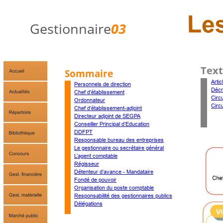
Gestionnaire
03
Text
Sommaire
A
rti
Personnels de direction
Décr
Chef d’établissement
Circ
Ordonnateur
Circ
Chef d’établissement-adjoint
Directeur adjoint de SEGPA
Conseiller Principal d’Education
DDFPT
Responsable bureau des entreprises
Le gestionnaire ou secrétaire général
L’agent comptable
Régisseur
Détenteur d’avance - Mandataire
Fondé de pouvoir
Organisation du poste comptable
Responsabilité des gestionnaires publics
Délégations