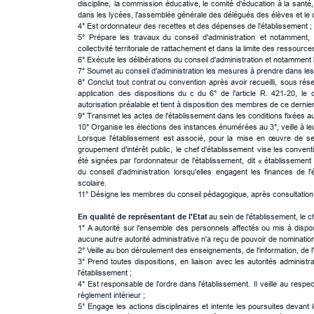
discipline,
la
commission
éducative,
le
comité
d'éducation
à
la
santé,
dans les lycées, l'assemblée générale des délégués des élèves et le c
4° Est ordonnateur des recettes et des dépenses de l'établissement ; 
5°
Prépare
les
travaux
du
conseil
d'administration
et
notamment,
collectivité territoriale de rattachement et dans la limite des ressource
6° Exécute les délibérations du conseil d'administration et notamment l
7° Soumet au conseil d'administration les mesures à prendre dans les d
8°
Conclut
tout
contrat
ou
convention
après
avoir
recueilli,
sous
rés
application
des
dispositions
du
c
du
6°
de
l'article
R.
421-20,
le
autorisation préalable et tient à disposition des membres de ce dernie
9° Transmet les actes de l'établissement dans les conditions fixées au
10° Organise les élections des instances énumérées au 3°, veille à le
Lorsque
l'établissement
est
associé,
pour
la
mise
en
œuvre
de
s
groupement
d'intérêt
public,
le
chef
d'établissement
vise
les
convent
été
signées
par
l'ordonnateur
de
l'établissement,
dit
«
établissement
du
conseil
d'administration
lorsqu'elles
engagent
les
finances
de
l
scolaire.
11° Désigne les membres du conseil pédagogique, après consultatio
En qualité de représentant de l'Etat
 au sein de l'établissement, le c
1°
A
autorité
sur
l'ensemble
des
personnels
affectés
ou
mis
à
dispos
aucune autre autorité administrative n'a reçu de pouvoir de nomination.
2° Veille au bon déroulement des enseignements, de l'information, de l
3°
Prend
toutes
dispositions,
en
liaison
avec
les
autorités
administra
l'établissement ; 
4°
Est
responsable
de
l'ordre
dans
l'établissement.
Il
veille
au
respec
règlement intérieur ; 
5°
Engage
les
actions
disciplinaires
et
intente
les
poursuites
devant