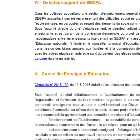
IV - 
Directeur
-adjoint de SEGPA.
Dans
les
collèges
accueillant
une
section
d'enseignement
général
SEGPA
accueillent
des
élèves
présentant
des
difficultés
scolaires
gr
l'école primaire, en particulier au regard des éléments du socle comm
Sous
l'autorité
directe
du
chef
d'établissement,
le
directeur
adjoint
enseignante
et
est
garant
de
la
cohérence
d'ensemble
du
projet
de
hebdomadaire
entre
les
enseignants
intervenant
en
SEGPA
et
y
asso
l'Éducation
nationale,
l'infirmière,
le
conseiller
principal
d'éducation
transmission
des
bilans
annuels
aux
familles
et
à
la
commission
dé
avec les autres établissements et le suivi du devenir des élèves sort
La 
page 
du site ministériel.
V - 
Conseiller
 Principal d’Education.
Circulaire n° 2015-139
 du 10-8-2015 détaillant les missions des cons
Sous
l’autorité
du
chef
d’établissement
et
éventuellement
de
so
l’organisation
et
l’animation
de
la
vie
scolaire,
organisent
le
service
personnels
enseignants
pour
assurer
le
suivi
individuel
des
élèves
contribuent à conseiller les élèves dans le choix  de leur projet d’orient
Les responsabilités qui incombent aux conseillers principaux d’éduca
-
fonctionnement
de
l’établissement
:
responsabilité
du
contr
de surveillance, mouvements des élèves. Ils participent, pour ce qui 
-
collaboration
avec
le
personnel
enseignant
:
échanges
d’in
résultats
et
les
conditions
de
son
travail,
recherche
en
commun
de
l’
la vie de la classe, notamment par la participation au conseil des pro