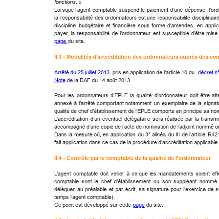
fonctions
. » 
Lorsque
l’agent
comptable
suspend
le
paiement
d’une
dépense,
l’or
la
responsabilité
des
ordonnateurs
est
une
responsabilité
disciplinaire
discipline
budgétaire
et
financière
sous
forme
d'amendes,
en
applic
payer,
la
responsabilité
de
l’ordonnateur
est
susceptible
d’être
mise
page 
du site.
II.3 - Modalités d'
accréditation
 des ordonnateurs auprès des com
Arrêté du 25 juillet 2013
 pris en application de l'article 10 du 
décret n
Note
 de la DAF du 14 août 2013.
Pour
les
ordonnateurs
d’EPLE
la
qualité
d’ordonnateur
doit
être
att
annexé
à
l’arrêté
comportant
notamment
un
exemplaire
de
la
signat
qualité de chef d’établissement de l’EPLE comporte en principe sa nom
L’accréditation
d’un
éventuel
délégataire
sera
réalisée
par
la
transmi
accompagné d’une copie de l’acte de nomination de l’adjoint nommé o
Dans
la
mesure
où,
en
application
du
3°
alinéa
du
III
de
l’article
R42
fait application dans ce cas de la procédure d’accréditation applicable
II.4 - Contrôle par le comptable de la qualité de l’ordonnateur.
L’agent
comptable
doit
veiller
à
ce
que
les
mandatements
soient
ef
comptable
sont
le
chef
d’établissement
ou
son
suppléant
nommé
déléguer
au
préalable
et
par
écrit,
sa
signature
pour
l’exercice
de
s
temps l’agent comptable). 
Ce point est développé sur cette 
page
 du site.