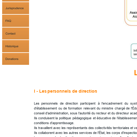
I - Les 
personnels de direction
.
Les
personnels
de
direction
participent
à
l'encadrement
du
sys
d'établissement
ou
de
formation
relevant
du
ministre
chargé
de
l'Éd
conseil d'administration, sous l'autorité du recteur et du directeur ac
Ils
conduisent
la
politique
pédagogique
et
éducative
de
l'établissemen
conditions d'apprentissage.
Ils travaillent avec les représentants des collectivités territoriales e
Ils collaborent avec les autres services de l'État, les corps d'inspecti