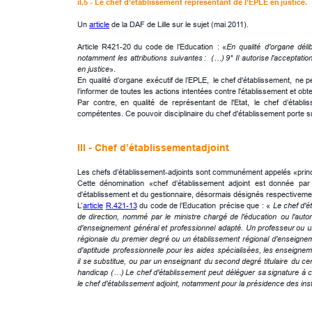
iI.5 - Le chef d’établissement représentant de l’EPLE en 
justice
.
Un 
article
 de la DAF de Lille sur le sujet (mai 2011).
Article
R421-20
du
code
de
l’Education
:
«
En
qualité
d'organe
déli
notamment
les
attributions
suivantes
:
(…)
9°
Il
autorise
l'acceptatio
en justice
».
En
qualité
d’organe
exécutif
de
l’EPLE,
le
chef
d'établissement,
ne
p
l’informer de toutes les actions intentées contre l'établissement et ob
Par
contre,
en
qualité
de
représentant
de
l'Etat,
le
chef
d’établi
compétentes. Ce pouvoir disciplinaire du chef d'établissement porte su
III - Chef d’établissement-
adjoint
.
Les chefs d’établissement-adjoints sont communément appelés «princip
Cette
dénomination
«chef
d’établissement
adjoint
est
donnée
par
d'établissement et du gestionnaire, désormais désignés respectivement
L’
article
R.421-13
du
code
de
l’Education
précise
que
:
«
Le
chef
d'é
de
direction,
nommé
par
le
ministre
chargé
de
l'éducation
ou
l'autor
d'enseignement
général
et
professionnel
adapté.
Un
professeur
ou
u
régionale
du
premier
degré
ou
un
établissement
régional
d'enseigne
d'aptitude
professionnelle
pour
les
aides
spécialisées,
les
enseignem
il
se
substitue,
ou
par
un
enseignant
du
second
degré
titulaire
du
cer
handicap
(…)
Le
chef
d'établissement
peut
déléguer
sa
signature
à
le chef d'établissement adjoint, notamment pour la présidence des ins