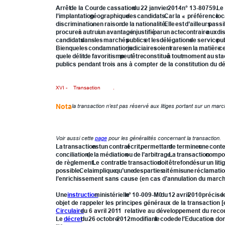
Arrêt
de
la
Cour
de
cassation
du
22
janvier
2014
n°
13-80759.
Le
l’implantation
géographique
des
candidats.
Car
la
«
préférence
loc
discrimination
»
en
raison
de
la
nationalité.
Elle
est
d’ailleurs
passi
procurer
à
autrui
un
avantage
injustifié
par
un
acte
contraire
aux
di
candidats
dans
les
marchés
publics
et
les
délégations
de
service
pub
Bien
que
les
condamnations
judiciaires
soient
rares
en
la
matière
c
que
le
délit
de
favoritisme
peut
être
constitué
à
tout
moment
:
au
sta
publics pendant trois ans à compter de la constitution du dél
XVI - 
Transaction
.
Nota
 : la transaction n’est pas réservé aux litiges portant sur un march
XVI.1 - Transaction : généralités.
Voir aussi cette 
page
 pour les généralités concernant la transaction.
La
transaction
est
un
contrat
écrit,
permettant
de
terminer
une
conte
conciliation,
de
la
médiation
ou
de
l’arbitrage.
La
transaction
compo
de
règlement.
Le
contrat
de
transaction
doit
être
fondé
sur
un
liti
possible.
Cela
implique
qu’une
des
parties
ait
émis
une
réclamati
l’enrichissement sans cause (en cas d’annulation du marché
Une
instruction
ministérielle
n°
10-009-M0
du
12
avril
2010
précise
l
objet de rappeler les principes généraux de la transaction [e
Circulaire
 du 6 avril 2011  relative au développement du recour
Le
décret
du
26
octobre
2012
modifiant
le
code
de
l’Education
a
do