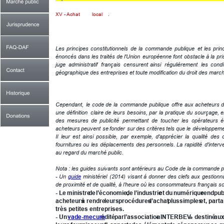
XV - Achat 
local
.
XV.1 - Le localisme est interdit.
Les
principes
constitutionnels
de
la
commande
publique
et
les
prin
énoncés
dans
les
traités
de
l'Union
européenne
font
obstacle
à
la
pri
juge
administratif
français
censurent
ainsi
régulièrement
les
condi
géographique des entreprises et toute modification du droit des marché
XV.2 - Des pistes pour «acheter local».
Cependant,
le
code
de
la
commande
publique
offre
aux
acheteurs
une
définition
claire
de
leurs
besoins,
par
la
pratique
du
sourçage,
e
des
mesures
de
publicité
permettant
de
toucher
les
opérateurs
é
acheteurs
peuvent
se
fonder
sur
des
critères
tels
que
le
développeme
Il
leur
est
ainsi
possible,
par
exemple,
d'apprécier
la
qualité
des
fournitures
ou
les
déplacements
des
personnels.
La
rapidité
d'interv
au regard du marché public.
Nota : les guides suivants sont antérieurs au Code de la commande pub
-
Un
guide
ministériel
(2014)
visant
à
donner
des
clefs
aux
gestionn
de proximité et de qualité, à l’heure où les consommateurs français sou
-
Le
ministre
de
l’économie,
de
l’industrie
et
du
numérique
rend
pub
acheteurs
à
rendre
leurs
procédures
d’achat
plus
simples
et,
parta
très petites entreprises.
-
Un
vade-mecum
édité
par
l’association
«
INTERBEV
»
destiné
au