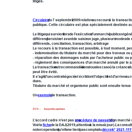
litiges. 
XVI.2 - Transaction et marchés publics.
Circulaire
du
7
septembre
2009
relative
au
recours
à
la
transacti
publique. Cette circulaire est plus spécialement destinée a
Le
litige
qui
survient
lors
de
l'exécution
d'un
marché
public
est
gén
différend
persiste
et
avant
de
saisir
un
juge,
plusieurs
modes
de
différends, conciliation, transaction, arbitrage
Le recours à la transaction est possible, à tout moment, 
- indemnisation du titulaire du marché pour des travaux ou
- réparation des dommages subis par l'acheteur public ou pa
- règlement des conséquences d'un marché annulé par le j
La
transaction
est
recommandée
dans
tous
les
cas
où
la
créance
d
peut être évité.
Il
s'agit
d'un
contrat
négocié
et
écrit
dont
l'objectif
est
d'arriver
au
r
dues.
Titulaire du marché et organisme public sont ensuite tenus 
Un 
exemple
 de transaction.
XVII - 
Accords-cadres
.
L’accord cadre n’est pas une 
procédure de passation
 d’un marché 
Voir
la
fiche
de
la
DAJ
(2019,
attention
à
la
mise
à
jour).
La
consult
noter
cependant
qu’elle
ne
tient
pas
compte
du
décret
n°
2021-111