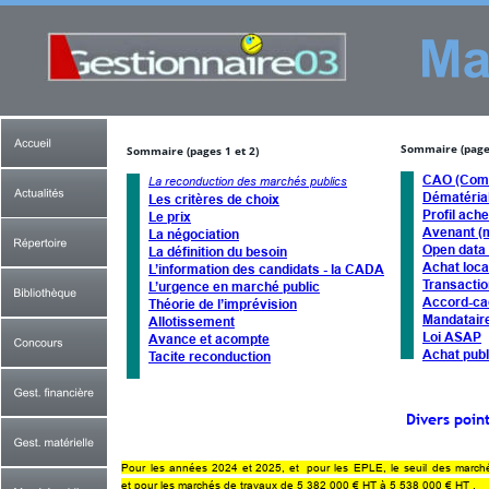
Sommaire 
(page
Sommaire 
(pages 1 et 2)
CAO (Commi
La reconduction des marchés publics
Dématérial
Les critères de choix
Profil ach
Le prix
Avenant (m
La négociation
Open data -
La définition du besoin
Achat loca
L’information des candidats - la CADA
Transactio
L’urgence en marché public
Accord-ca
Théorie de l’imprévision
Mandatair
Allotissement
Loi ASAP
Avance et acompte
Achat publ
Tacite reconduction
Divers poin
Pour  
les  
années  
2024  
et  
2025,  
et  
pour  
les  
EPLE,  
le  
seuil  
des  
marché
et pour les marchés de travaux de 5 382 000 € HT à 5 538 000 € HT .