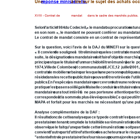
Une 
réponse ministérielle 
à lire sur le sujet des achats o
XVIII - Contrat de 
mandat
 dans le cadre des marchés publics.
Selon
l’article
1984
du
Code
civil,
«
le
mandat
ou
procuration
est
un
en son nom », le mandant ne pouvant conférer au mandataire
Le contrat de mandat consiste en un contrat de représentati
Sur la question, voici l'avis de la DAJ du MINEFI sur la quest
«
Il
convient
de
souligner
à
titre
liminaire
que
les
contrats
de
mand
suite,
la
désignation
des
mandataires
doit
faire
l'objet
de
marché
principe
est
que
le
titulaire
d'un
marché
doit
être
rémunéré
par
le
p
1974,
Ville
de
Colombes)
et
communautaire
(CJCE,
12
juillet
2001,
contrats
de
mobiliers
urbains
par
lesquels
une
personne
publique
au
réside
dans
les
recettes
publicitaires
pouvant
être
retirées
de
l'uti
publics.
En
l'espèce,
les
mandataires
percevront
outre
une
redev
pratique
n'est
pas
en
soi
illégale.
Mais
elle
conduira
les
titulaires
de
mandataire
aura
tout
intérêt
à
ne
pas
porter
une
attention
partic
correspondent
à
la
somme
la
plus
élevée
possible.
Ce
qui
peut
êt
MAPA et forfait pour les marchés ne nécessitant qu'une publ
Analyse complémentaire de la DAF :
Il
résulte
donc
de
cette
analyse
que
ce
type
de
contrat
n'est
pas
e
prestataire
en
tenant
compte
de
la
totalité
de
sa
rémunération
(cell
observé
que
le
fait
qu'une
partie
de
cette
rémunération
ne
soit
pas
convient
d'autre
part
d'attirer
l'attention
des
acheteurs
sur
le
risqu
"entente"
entre
le
prestataire
et
les
fournisseurs
pour
majorer
les
pri