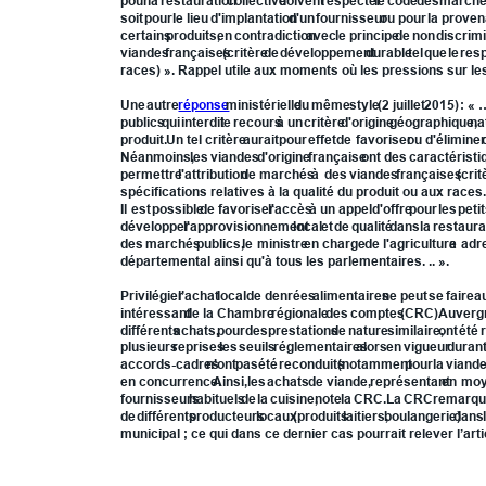
pour
la
restauration
collective
doivent
respecter
le
code
des
march
soit
pour
le
lieu
d'implantation
d'un
fournisseur
ou
pour
la
proven
certains
produits,
en
contradiction
avec
le
principe
de
non
discrimi
viandes
françaises
(critère
de
développement
durable
tel
que
le
res
races) ». Rappel utile aux moments où les pressions sur le
Une
autre
réponse
ministérielle
du
même
style
(2
juillet
2015)
:
«
publics
qui
interdit
le
recours
à
un
critère
d'origine
géographique,
na
produit.
Un
tel
critère
aurait
pour
effet
de
favoriser
ou
d'élimine
Néanmoins,
les
viandes
d'origine
française
ont
des
caractéristi
permettre
l'attribution
de
marchés
à
des
viandes
françaises
(crit
spécifications relatives à la qualité du produit ou aux races..
Il
est
possible
de
favoriser
l'accès
à
un
appel
d'offre
pour
les
peti
développer
l'approvisionnement
local
et
de
qualité
dans
la
restaura
des
marchés
publics,
le
ministre
en
charge
de
l'agriculture
a
adr
départemental ainsi qu'à tous les parlementaires. .. ». 
Privilégier
l’achat
local
de
denrées
alimentaires
ne
peut
se
faire
a
intéressant
de
la
Chambre
régionale
des
comptes
(CRC)
Auverg
différents
achats,
pour
des
prestations
de
nature
similaire,
ont
été
plusieurs
reprises
les
seuils
réglementaires
alors
en
vigueur
duran
accords-cadres
n’ont
pas
été
reconduits
(notamment
pour
la
viand
en
concurrence.
Ainsi,
les
achats
de
viande,
représentant
en
moy
fournisseurs
habituels
de
la
cuisine,
note
la
CRC.
La
CRC
remarq
de
différents
producteurs
locaux
(produits
laitiers,
boulangerie)
dans
municipal ; ce qui dans ce dernier cas pourrait relever l’arti
XV.4 - Privilégier le local peut être constitutif d’un délit p