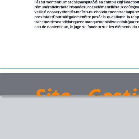
liés
au
montant
du
marché,
mais
plutôt
à
sa
complexité
(rédaction
rémunération
forfaitaire
fondée
sur
ces
éléments
liés
aux
coûts
(n
veiller
à
conserver
l'entière
maîtrise
du
choix
du
cocontractant,
par
e
prestataire.
Pourrait
également
être
posée
la
question
de
la
resp
traitement
des
candidats,
que
ce
manquement
soit
volontaire
(par
e
cas de contentieux, le juge se fondera sur les éléments du 
© Site «Gestio