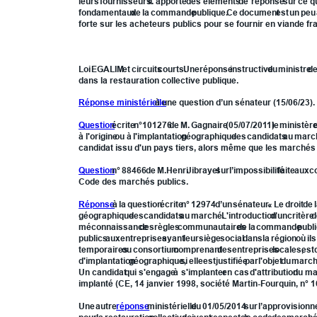
leurs
fournisseurs.
Il
apporte
des
éléments
de
réponse
sur
ce
qu
fondamentaux
de
la
commande
publique.
Ce
document
est
un
peu
forte sur les acheteurs publics pour se fournir en viande fra
XV.3 - Réponses ministérielles sur le localisme jurisprudenc
Loi
EGALIM
et
circuits
courts.
Une
réponse
instructive
du
ministre
d
dans la restauration collective publique. 
Réponse ministérielle
 à une question d’un sénateur (15/06/23).
Question
écrite
n°101276
de
M.
Gagnaire
(05/07/2011)
le
ministèr
à
l'origine
ou
à
l'implantation
géographique
des
candidats
au
marc
candidat issu d'un pays tiers, alors même que les marchés
Question
n°
88466
de
M.Henri
Jibrayel
sur
l’impossibilité
faite
aux
co
Code des marchés publics.
Réponse
à
la
question
écrite
n°
12974
d’un
sénateur.
«
Le
droit
de
géographique
des
candidats
au
marché.
L'introduction
d'un
critère
d
méconnaissance
des
règles
communautaires
de
la
commande
publ
publics
aux
entreprises
ayant
leur
siège
social
dans
la
région
où
ils
temporaires
ou
consortium
comprenant
des
entreprises
locales,
est
d'implantation
géographique,
si
elle
est
justifiée
par
l'objet
du
marc
Un
candidat
qui
s'engage
à
s'implanter
en
cas
d'attribution
du
ma
implanté (CE, 14 janvier 1998, société Martin-Fourquin, n° 1
Une
autre
réponse
ministérielle
du
01/05/2014
sur
l’approvision