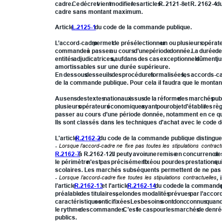
cadre.
Ce
décret
vient
modifier
les
articles
R.
2121-8
et
R.
2162-4
d
cadre sans montant maximum.
Article 
L.2125-1
 du code de la commande publique.
L’accord-cadre
permet
de
présélectionner
un
ou
plusieurs
opérat
commandes
à
passer
au
cours
d’une
période
donnée.
La
durée
d
entités
adjudicatrices,
sauf
dans
des
cas
exceptionnels
dûment
ju
amortissables sur une durée supérieure.
En
dessous
des
seuils
des
procédures
formalisées,
les
accords-c
de la commande publique. Pour cela il faudra que le monta
Au
sens
des
textes
nationaux
issus
de
la
réforme
des
marchés
pub
plusieurs
opérateurs
économiques
ayant
pour
objet
d’établir
les
rè
passer au cours d’une période donnée, notamment en ce qui 
Ils sont classés dans les techniques d'achat avec le code
L'article 
R.2162-2
 du code de la commande publique distingue
-
Lorsque
l’accord-cadre
ne
fixe
pas
toutes
les
stipulations
contract
R.2162-7
à
R.2162-12.
Il
peut
y
avoir
une
remise
en
concurrence
de
le
périmètre
n'est
pas
précisément
fixé
ou
pour
des
prestations
qu
scolaires. Les marchés subséquents permettent de ne pas déf
-
Lorsque
l’accord-cadre
fixe
toutes
les
stipulations
contractuelles
,
i
l’article
R.2162-13
et
l'article
R.2162-14
du
code
de
la
command
préalable
des
titulaires,
selon
des
modalités
prévues
par
l’accor
caractéristiques
sont
ici
fixées.
Les
besoins
sont
donc
connus
quan
le
rythme
des
commandes.
C’est
le
cas
pour
les
marchés
de
denré
publics. 