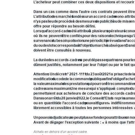
L’acheteur peut combiner ces deux dispositions et recour
Dans un cas comme dans l'autre ces contrats peuvent être mono
L’attribution
des
marchés
fondés
sur
un
accord-cadre
mono-attrib
n’y
a
pas
lieu
de
procéder
à
des
mesures
de
publicité
ou
de
mise
en
offre pour répondre au besoin défini.
Lorsque
l'accord-cadre
a
été
attribué
à
plusieurs
opérateurs
écono
où
ils
ne
peuvent
être
confiés,
pour
des
raisons
techniques,
qu’
survenance
du
besoin,
soit
selon
une
périodicité
prévue
dans
l’acc
du
ou
des
lots
correspondant
à
l’objet
du
marché
subséquent.
Dans
doivent être consultés à nouveau.
La
durée
des
accords-cadres
ne
peut
dépasser
quatre
ans
pour
le
dûment justifiés, notamment par leur l’objet ou par le fait
Attention
:
Un
décret
n°
2021-1111
du
23
août
2021
a
pris
acte
de
l
modification
du
code
de
la
commande
publique
afin
d’obliger
l’ache
la
valeur
maximale
des
prestations
qui
pourront
être
commandée
cadres
sans
maximum.
Une
mesure
qui
s’applique
à
compter
du
permettaient aux acheteurs de conclure des accords-cadr
Dans
son
arrêt
du
28
janvier
2022,
le
Conseil
d’Etat
a
repris
sans
s
ou
en
quantité
de
l’accord-cadre
pouvait
figurer
«
indifféremme
librement accessibles à toutes les personnes intéressées 
Un
pouvoir
adjudicateur
ne
peut
plus
se
fonder,
pour
attribuer
un
no
Avant de dégager l’exception suivante : « à moins que l’att
Achats en dehors d’un accord cadre.