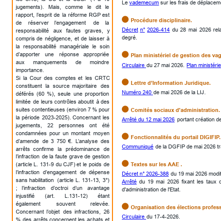
Le 
vademecum
 sur les frais de déplacem
jugements).
Mais,
comme
le
dit
le 
rapport,
l’esprit
de
la
réforme
RGP
est 

Procédure disciplinaire.
de
réserver
l’engagement
de
la 
Décret
n°
2026-414
du
28
mai
2026
rela
responsabilité
aux
fautes
graves,
y 
degré.
compris
de
négligence,
et
de
laisser
à 
la
responsabilité
managériale
le
soin 

d’apporter
une
réponse
appropriée 
Plan ministériel de gestion des va
aux
manquements
de
moindre 
Circulaire 
du 27 mai 2026. 
Plan ministérie
importance.
Si
la
Cour
des
comptes
et
les
CRTC 

Lettre d’Information Juridique. 
constituent
la
source
majoritaire
des 
Numéro 240 
de mai 2026 de la LIJ.
déférés
(60
%),
seule
une
proportion 
limitée
de
leurs
contrôles
aboutit
à
des 

suites
contentieuses
(environ
7
%
pour 
Comités sociaux d'administration.
la
période
2023-2025).
Concernant
les 
Arrêté du 12 mai 2026
 portant création d
jugements,
22
personnes
ont
été 
condamnées
pour
un
montant
moyen 

Fonctionnalités du portail DIGIFIP.
d’amende
de
3
750
€.
L’analyse
des 
Communiqué
 de la DGFIP de mai 2026 tr
arrêts
confirme
la
prédominance
de 
l’infraction
de
la
faute
grave
de
gestion 

Textes sur les AAE .
(article
L.
131-9
du
CJF)
et
le
poids
de 
l’infraction
d’engagement
de
dépense 
Décret n° 2026-388
 du 19 mai 2026 modifia
sans
habilitation
(article
L.
131-13,
3°) 
Arrêté
du
19
mai
2026
fixant
les
taux
;
l’infraction
d’octroi
d’un
avantage 
d'administration de l'Etat.
injustifié
(art.
L.131-12)
étant 
également
souvent
relevée. 

Organisation des élections profes
Concernant
l’objet
des
infractions,
26 
Circulaire 
du 17-4-2026.
%
des
arrêts
concernent
les
achats
et 