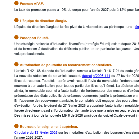

Examen APAE.
Le taux de promotion passe à 10% du corps pour l'année 2027 puis à 12% pour l'a

L’équipe de direction élargie.
L’équipe de direction élargie et le rôle pivot de la vie scolaire au périscope : une 
ém

Passeport Educfi.
Une
stratégie
nationale
d'éducation
financière
(stratégie
Educfi)
existe
depuis
2016
et
de
formation
à
destination
de
différents
publics,
et
en
particulier
les
jeunes.
Un
voie professionnelle.

Autorisation de poursuite en recouvrement contentieux.
L’article
R.421-68
du
code
de
l’éducation
renvoie
à
l’article
R.1617-24
du
code
gén
La
nouvelle
rédaction
de
cet
article
issue
du
décret
n°2026-141
du
27
février
202
titres
de
recettes.
Toutefois,
après
avoir
recueilli
l'avis
du
comptable,
l'ordonnateu
soumise
à
son
autorisation
pour
tout
ou
partie
des
titres
qu'il
émet.
La
décision
ain
alinéa,
le
comptable
soumet
à
l'autorisation
de
l'ordonnateur
des
mesures
d'exécu
présentation des états collectifs de créances concernés justifie la présentation en
En
l'absence
de
recouvrement
amiable,
le
comptable
doit
engager
des
poursuites
d'exécution
forcée,
le
décret
du
27
février
2026
a
supprimé
l'autorisation
préalable
forcée directement sauf si l'ordonnateur demande à ce que la mise en œuvre des m
Des mises à jour de la nouvelle M9-6 de 2026 ainsi que du logiciel Opale devront in

Bourses d’enseignement supérieur.
Circulaire
du
13
février
2026
sur
les
modalités
d’attribution
des
bourses
d’enseign
l’année 2026-2027. 