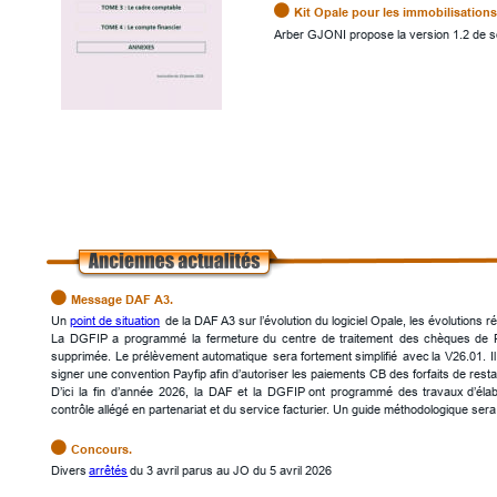

Kit Opale pour les immobilisations
Arber GJONI propose la version 1.2 de s

Message DAF A3.
Un 
point de situation
 de la DAF A3 sur l’évolution du logiciel Opale, les évolutions 
La
DGFIP
a
programmé
la
fermeture
du
centre
de
traitement
des
chèques
de
supprimée.
Le
prélèvement
automatique
sera
fortement
simplifié
avec
la
V26.01.
Il
signer une convention Payfip afin d’autoriser les paiements CB des forfaits de re
D’ici
la
fin
d’année
2026,
la
DAF
et
la
DGFIP
ont
programmé
des
travaux
d’éla
contrôle allégé en partenariat et du service facturier. Un guide méthodologique s

Concours.
Divers 
arrêtés
 du 3 avril parus au JO du 5 avril 2026