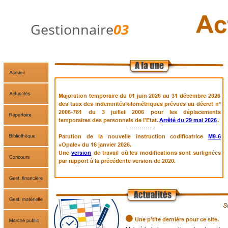
Gestionnaire
03
Majoration
temporaire
du
01
juin
2026
au
31
décembre
2026 
des
taux
des
indemnités
kilométriques
prévues
au
décret
n° 
2006-781
du
3
juillet
2006
pour
les
déplacements 
temporaires des personnels de l'Etat. 
Arrêté du 29 mai 2026
.
 -----------
Parution
de
la
nouvelle
instruction
codificatrice
M9-6
«Opale» du 16 janvier 2026.
Une
version
de
travail
où
les
modifications
sont
surlignées 
par rapport à la précédente version de 2020.
Su

Une p’tite dernière pour ce site.