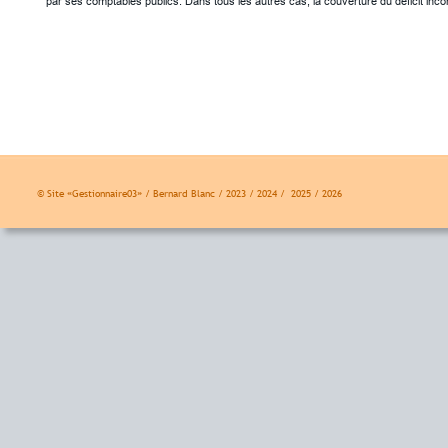
par ses comptables publics. Dans tous les autres cas, la couverture du déficit inc
© Site «Gestionnaire03» / Bernard Blanc / 2023 / 2024 /  2025 / 2026 