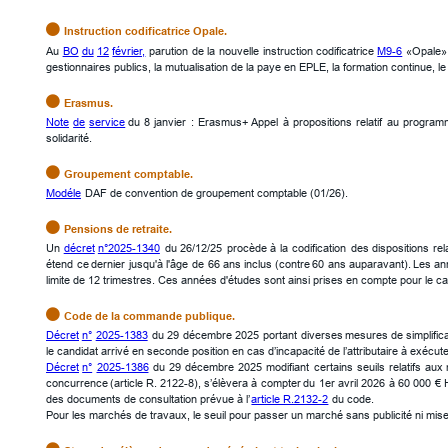

Instruction codificatrice Opale.
Au
BO
du
12
février,
parution
de
la
nouvelle
instruction
codificatrice
M9-6
«Opale»
gestionnaires publics, la mutualisation de la paye en EPLE, la formation continue, le s

Erasmus.
Note
de
service
du
8
janvier
:
Erasmus+
Appel
à
propositions
relatif
au
program
solidarité.

Groupement comptable.
Modéle
 DAF de convention de groupement comptable (01/26).

Pensions de retraite.
Un
décret
n°2025-1340
du
26/12/25
procède
à
la
codification
des
dispositions
rel
étend
ce
dernier
jusqu'à
l'âge
de
66
ans
inclus
(contre
60
ans
auparavant).
Les
an
limite de 12 trimestres. Ces années d'études sont ainsi prises en compte pour le calc

Code de la commande publique.
Décret
n°
2025-1383
du
29
décembre
2025
portant
diverses
mesures
de
simplific
le candidat arrivé en seconde position en cas d’incapacité de l’attributaire à exécut
Décret
n°
2025-1386
du
29
décembre
2025
modifiant
certains
seuils
relatifs
aux
concurrence
(article
R.
2122-8),
s’élèvera
à
compter
du
1er
avril
2026
à
60
000
€
des documents de consultation prévue à l’
article R.2132-2
 du code. 
Pour les marchés de travaux, le seuil pour passer un marché sans publicité ni mis