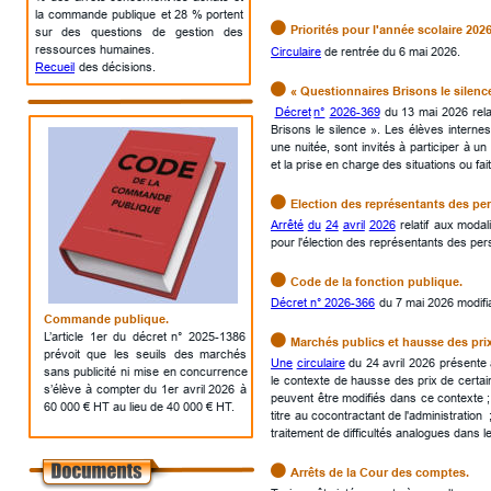
la
commande
publique
et
28
%
portent 

Priorités pour l'année scolaire 2026
sur
des
questions
de
gestion
des 
ressources humaines.
Circulaire
 de rentrée du 6 mai 2026.
Recueil
 des décisions.

« Questionnaires Brisons le silenc
Décret
n°
2026-369
du
13
mai
2026
rela
Brisons
le
silence
».
Les
élèves
internes
une
nuitée,
sont
invités
à
participer
à
un
et la prise en charge des situations ou fa

Election des représentants des pe
Arrêté
du
24
avril
2026
relatif
aux
modali
pour l'élection des représentants des pe

Code de la fonction publique.
Décret n° 2026-366
 du 7 mai 2026 modifian
Commande publique.
L’article
1er
du
décret
n°
2025-1386 

Marchés publics et hausse des prix
prévoit
que
les
seuils
des
marchés 
Une
circulaire
du
24
avril
2026
présente
sans
publicité
ni
mise
en
concurrence 
le
contexte
de
hausse
des
prix
de
certa
s’élève
à
compter
du
1er
avril
2026
à 
peuvent
être
modifiés
dans
ce
contexte
;
60 000 € HT au lieu de 40 000 € HT. 
titre
au
cocontractant
de
l'administration
traitement de difficultés analogues dans le

Arrêts de la Cour des comptes.