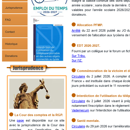
Malgré
la
baisse
continue
des
dons
depu
année
scolaire
;
sans
doute
la
dernière.
valables
pour
l’année
scolaire
2026/202
donateurs. 

Allocation PFMP.
Arrêté
du
22
avril
2026
publié
au
JO
d
versement de l'allocation aux lycéens de 

EDT 2026-2027.
Fourni par un collègue sur le forum un fic
Sur Tribu.
Sur l’IZ.

Commémoration de la victoire et de
Circulaire
du
2
juillet
2026.
A
compter
France
»
est
instituée
dans
chaque
écol
jours précédant ou suivant le 11 novembr

 Interdiction de l’utilisation du té
Circulaire
du
2
juillet
2026
visant
à
pré
notamment l’inscription dans le réglement
Vademecum
 sur l’interdiction de l’utili

La Cour des comptes et la RGP.

Une
page
est
disponible
sur
ce
site 
Santé mentale.
avec
la
jurisprudence
de
la
Cour
des 
Circulaire
 du 29 juin 2026 sur l’améliorat
comptes
sur
l’application
de
la 