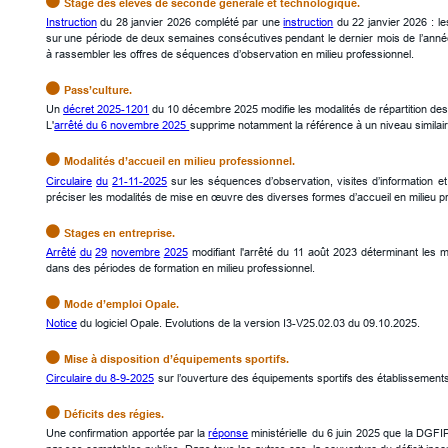

Stage des élèves de seconde générale et technologique.
Instruction
du
28
janvier
2026
complété
par
une
instruction
du
22
janvier
2026
:
le
sur
une
période
de
deux
semaines
consécutives
pendant
le
dernier
mois
de
l’anné
à rassembler les offres de séquences d’observation en milieu professionnel.

Pass’culture.
Un 
décret 2025-1201
 du 10 décembre 2025 modifie les modalités de répartition des c
L'
arrêté du 6 novembre 2025 
supprime notamment la référence à un niveau similair

Modalités d’accueil en milieu professionnel.
Circulaire
du
21-11-2025
sur
les
séquences
d’observation,
visites
d’information
et
préciser les modalités de mise en œuvre des diverses formes d’accueil en milieu pr

Stages en entreprise.
Arrêté
du
29
novembre
2025
modifiant
l'arrêté
du
11
août
2023
déterminant
les
m
dans des périodes de formation en milieu professionnel.

Mode d’emploi Opale.
Notice
 du logiciel Opale. Evolutions de la version I3-V25.02.03 du 09.10.2025.

Mise à disposition d’équipements sportifs.
Circulaire du 8-9-2025
 sur l’ouverture des équipements sportifs des établissements

Déficits des régies.
Une
confirmation
apportée
par
la
réponse
ministérielle
du
6
juin
2025
que
la
DGFI