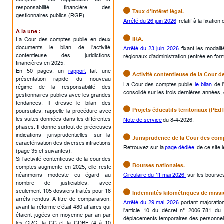
responsabilité
financière
des 

Taux d’intêret légal.
gestionnaires publics (RGP).
Arrêté du 26 juin 2026
 relatif à la fixati
A la une :

IRA.
La
Cour
des
comptes
publie
en
deux 
documents
le
bilan
de
l’activité 
Arrêté
du
23
juin
2026
fixant
les
modalit
contentieuse
des
juridictions 
régionaux d'administration (entrée en for
financières en 2025.
En
50
pages,
un
rapport
fait
une 

Activité contentieuse de la Cour 
présentation
rapide
du
nouveau 
La
Cour
des
comptes
publie
le
bilan
de
régime
de
la
responsabilité
des 
consolidé sur les trois dernières années,
gestionnaires
publics
avec
les
grandes 
tendances.
Il
dresse
le
bilan
des 

Projets éducatifs territoriaux (PEdT
poursuites,
rappelle
la
procédure
avec 
les
suites
données
dans
les
différentes 
Note de service
 du 8-4-2026.
phases.
Il
donne
surtout
de
précieuses 
indications
jurisprudentielles
sur
la 

Jurisprudence de la Cour des comp
caractérisation
des
diverses
infractions 
Retrouvez sur la 
page dédiée 
de ce site 
(page 35 et suivantes). 
Si
l’activité
contentieuse
de
la
cour
des 

Bourses nationales.
comptes
augmente
en
2025,
elle
reste 
Circulaire du 11 mai 2026 
sur les bourse
néanmoins
modeste
eu
égard
au 
nombre
de
justiciables,
avec 
seulement
105
dossiers
traités
pour
18 

Indemnités kilométriques de missi
arrêts
rendus.
A
titre
de
comparaison, 
Arrêté
du
29
mai
2026
portant
majoratio
avant
la
réforme
c’était
480
affaires
qui 
l'article
10
du
décret
n°
2006-781
du
étaient
jugées
en
moyenne
par
an
par 
déplacements temporaires des personnels 
les
CRC,
la
CC
et
la
CDBF
(4
à
10 