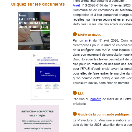
Trois arrêts intéressants à consulter :
Cliquez sur les documents
Arrêt
n°
S-2026-0107
du
16
février
2026
Communauté
de
communes
de
Marana-
comptables
et
à
leur
personnel
chargé
d
recettes, sa mise en œuvre et les erreurs
Retouvez un résumé des arrêts important

MAPA et devis.
Par
un
arrêt
du
17
avril
2026,
Commu
d’entreprises
pour
un
marché
en
dessou
de
la
catégorie
des
MAPA
pour
laquelle
dans son réglement de consultation que l
Donc,
lorsque
les
textes
permettent
de
c
dire
pour
un
marché
en
dessous
des
seu
pour
l’EPLE
d’avoir
choisi
avant
la
concl
pour
effet
de
faire
entrer
le
marché
dan
qu’on
nomme
cette
pratique
soit
dite
«de
«plusieurs devis» sans fixer de nombre.

LIJ.
Parution
du
numéro
de
mars
de
la
Lettre
préalable.

Guide de la commande publique.
La
Préfecture
du
Vaucluse
a
élaboré
un
date de février 2026, attention donc à son 